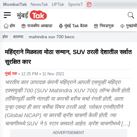
MumbaiTak
NewsTak
UPTak
SportsTak
CrimeTak
Lallantop
A
होम
राजकीय आखाडा
मुंबई Tak बैठक
निवडणूक
गुन्ह्यां
होम
बातम्या
mahindra xuv 700 become safest car
महिंद्राने मिळवला मोठा सन्मान, SUV ठरली देशातील सर्वात
सुरक्षित कार
मुंबई तक
• 12:25 PM • 11 Nov 2021
भारतीय कार उत्पादक कंपनी महिंद्राने आपली एसयुव्ही महिंद्रा
एक्सयुव्ही 700 (SUV Mahindra XUV 700) लॉन्च केली होती.
लाँचिंगपूर्वी आणि नंतरही या कारची बरीच चर्चा रंगली होती, आता
पुन्हा एकदा ही कार चर्चेचा विषय ठरली आहे. ग्लोबल एनसीएपीने
(Global NCAP) या कारची क्रॅश चाचणी केली होती. त्या
चाचणीमध्ये SUV ने 5 स्टार कमवले आहेत. क्रॅश चाचणीमध्ये […]
ADVERTISEMENT