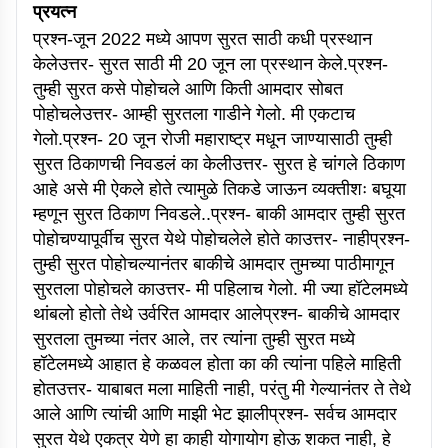
प्रयत्न
प्रश्न-जून 2022 मध्ये आपण सुरत साठी कधी प्रस्थान
केलेउत्तर- सुरत साठी मी 20 जून ला प्रस्थान केले.प्रश्न-
तुम्ही सुरत कसे पोहोचले आणि किती आमदार सोबत
पोहोचलेउत्तर- आम्ही सुरतला गाडीने गेलो. मी एकटाच
गेलो.प्रश्न- 20 जून रोजी महाराष्ट्र मधून जाण्यासाठी तुम्ही
सुरत ठिकाणची निवडलं का केलीउत्तर- सुरत हे चांगले ठिकाण
आहे असे मी ऐकले होते त्यामुळे तिकडे जाऊन व्यक्तीशः बघूया
म्हणून सुरत ठिकाण निवडले..प्रश्न- बाकी आमदार तुम्ही सुरत
पोहोचण्यापूर्वीच सुरत येथे पोहोचलेले होते काउत्तर- नाहीप्रश्न-
तुम्ही सुरत पोहोचल्यानंतर बाकीचे आमदार तुमच्या पाठीमागून
सुरतला पोहोचले काउत्तर- मी पहिलाच गेलो. मी ज्या हॉटेलमध्ये
थांबलो होतो तेथे उर्वरित आमदार आलेप्रश्न- बाकीचे आमदार
सुरतला तुमच्या नंतर आले, तर त्यांना तुम्ही सुरत मध्ये
हॉटेलमध्ये आहात हे कळवल होता का की त्यांना पहिले माहिती
होतउत्तर- याबाबत मला माहिती नाही, परंतु मी गेल्यानंतर ते तेथे
आले आणि त्यांची आणि माझी भेट झालीप्रश्न- सर्वच आमदार
सुरत येथे एकत्र येणे हा काही योगायोग होऊ शकत नाही, हे