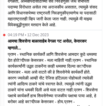
वगळता, अध्यक्षपदासाठीच्या सर्व निवडणुका जेथे सभापती
पदाच्या विरोधात असेल त्या अराजकीय असतात, त्यामुळे संसद
आणि विधानसभेच्या राष्ट्रपती निवडणुकीप्रमाणेच या पदासाठी
महाराष्ट्रातही व्हिप जारी केला जात नाही. त्यामुळे मी माझ्या
विवेकबुद्धीनुसार मतदान केले आहे.
04:19 PM • 12 Dec 2023
आमचा शिवसेना बाळासाहेब वेगळा गट असेल, केसरकर
म्हणाले...
प्रश्न - स्थानिक कार्यकर्ते आणि शिवसेना आमदार कुठे धमक्या
देत होते?दीपक केसरकर - मला माहिती नाही.प्रश्न - स्थानिक
कार्यकर्त्यांनी उद्धव ठाकरेंना काही धमक्या दिल्या का?दीपक
केसरकर - मला असे वाटते की हे शिवसेनेचे कार्यकर्ते होते.
कारण ज्यावेळी आम्ही सेंट रेजिस हॉटेलला पोहोचलो त्यावेळी
त्यांनी आदित्य ठाकरे यांचे स्वागत केले. त्यामुळे त्यांनी उद्धव
ठाकरे यांना धमकी दिली असे मला वाटत नाही.प्रश्न - शिवसेना
पक्षाचे कार्यकर्ते हाच शिवसेनेच्या राजकीय पक्षाचा पाया आहे, हे
बरोबर आहे का?दीपक केसरकर - होय.प्रश्न -