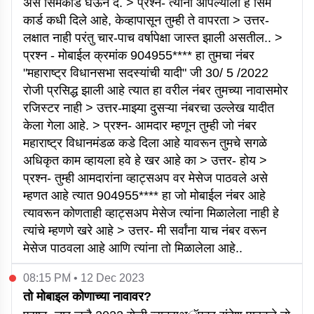
असे सिमकार्ड घेऊन दे. > प्रश्न- त्यांनी आपल्याला हे सिम
कार्ड कधी दिले आहे, केव्हापासून तुम्ही ते वापरता > उत्तर-
लक्षात नाही परंतु चार-पाच वर्षापेक्षा जास्त झाली असतील.. >
प्रश्न - मोबाईल क्रमांक 904955**** हा तुमचा नंबर
"महाराष्ट्र विधानसभा सदस्यांची यादी" जी 30/ 5 /2022
रोजी प्रसिद्ध झाली आहे त्यात हा वरील नंबर तुमच्या नावासमोर
रजिस्टर नाही > उत्तर-माझ्या दुसऱ्या नंबरचा उल्लेख यादीत
केला गेला आहे. > प्रश्न- आमदार म्हणून तुम्ही जो नंबर
महाराष्ट्र विधानमंडळ कडे दिला आहे यावरून तुमचे सगळे
अधिकृत काम व्हायला हवे हे खर आहे का > उत्तर- होय >
प्रश्न- तुम्ही आमदारांना व्हाट्सअप वर मेसेज पाठवले असे
म्हणत आहे त्यात 904955**** हा जो मोबाईल नंबर आहे
त्यावरून कोणताही व्हाट्सअप मेसेज त्यांना मिळालेला नाही हे
त्यांचे म्हणणे खरे आहे > उत्तर- मी सर्वांना याच नंबर वरून
मेसेज पाठवला आहे आणि त्यांना तो मिळालेला आहे..
08:15 PM • 12 Dec 2023
तो मोबाइल कोणाच्या नावावर?