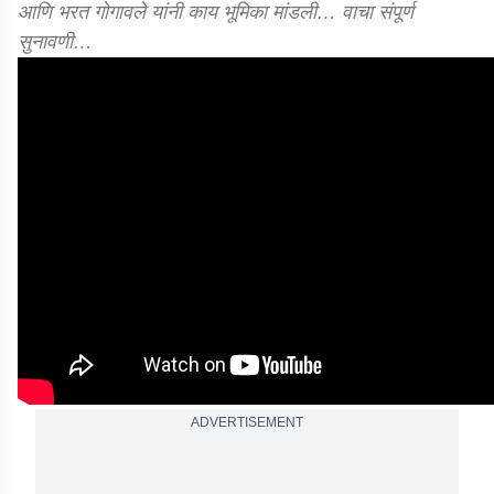
आणि भरत गोगावले यांनी काय भूमिका मांडली… वाचा संपूर्ण
सुनावणी…
ADVERTISEMENT