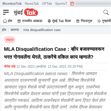
MumbaiTak
NewsTak
UPTak
SportsTak
CrimeTak
Lallantop
A
होम
राजकीय आखाडा
मुंबई Tak बैठक
निवडणूक
गुन्ह्यां
होम
बातम्या
mla disqualification case live rahul shewale cross exam
लाइव्ह
MLA Disqualification Case : व्हीप बजावण्यावरून
भरत गोगावलेंना घेरले, ठाकरेंचे वकिल काय म्हणाले?
योगेश पांडे
12 Dec 2023
(अपडेटेड:
12 Dec 2023, 03:29 PM
)
MLA Disqualification latest news : शिवसेना आमदार
अपात्रता प्रकरणाची सुनावणी सुरू आहे. शिंदेंच्या शिवसेनेचे
खासदार राहुल शेवाळे यांची उलटतपासणी सुरु असून, ठाकरेंच्या
शिवसेनेचे वकील देवदत्त कामत यांनी एका ट्विटवरून राहुल शेवाळेंना
कात्रीत पकडलं. आदित्य ठाकरेंबद्दल शेवाळेंनी काय ट्विट केलं होतं
आणि सुनावणीत शेवाळेंनी काय दिली उत्तरे. तसेच दीपक केसरकर