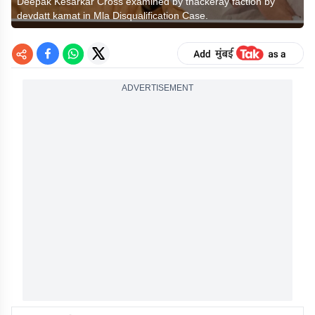
Deepak Kesarkar Cross examined by thackeray faction by
devdatt kamat in Mla Disqualification Case.
ADVERTISEMENT