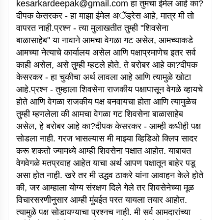
kesarkardeepak@gmail.com हा तुमचा ईमेल आहे का?
दीपक केसरकर - हा माझा ईमेल अॅड्रेस आहे, मात्र मी तो
वापरत नाही.प्रश्न - त्या मुलाखतीत तुम्ही "शिवसेना
बाळासाहेब" या नावाने आमचा वेगळा गट असेल, आमच्याकडे
आमच्या नेत्याचे कार्यालय असेल आणि पक्षाप्रमाणेच इतर सर्व
काही असेल, असे तुम्ही म्हटले होते. ते बरोबर आहे का?दीपक
केसरकर - हा चुकीचा अर्थ लावला आहे आणि त्यामुळे खोटा
आहे.प्रश्न - तुम्हाला शिवसेना राजकीय पक्षापासून वेगळे व्हायचे
होते आणि वेगळा राजकीय पक्ष बनवायचा होता आणि त्यामुळेच
तुम्ही म्हणलेला की आमचा वेगळा गट शिवसेना बाळासाहेब
असेल, हे बरोबर आहे का?दीपक केसरकर - आम्ही कधीही पक्ष
सोडला नाही. गरज भासल्यास मी माझ्या व्हिडिओ क्लिप सादर
करू शकतो ज्यामध्ये आम्ही शिवसेना पक्षात आहोत. याबाबत
वेगवेगळे मतप्रवाह आहेत याचा अर्थ आपण पक्षातून बाहेर पडू
असा होत नाही. खरे तर मी उद्धव ठाकरे यांना आवाहन केले होते
की, जर आम्हाला योग्य संरक्षण दिले गेले तर शिवसेनेच्या मूळ
विचारसरणीनुसार आम्ही मुंबईत परत यायला तयार आहोत.
त्यामुळे पक्ष सोडायण्याचा प्रश्नच नाही. मी सर्व आमदारांच्या