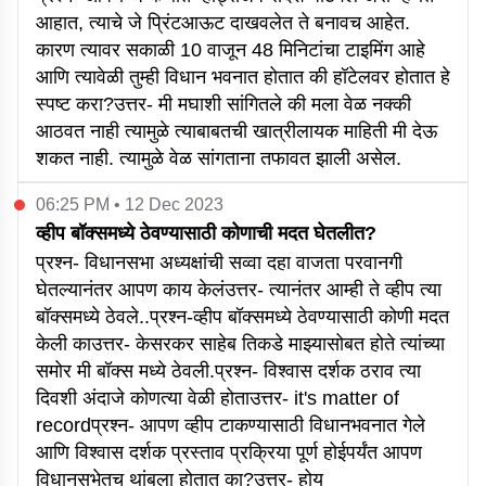
आहात, त्याचे जे प्रिंटआऊट दाखवलेत ते बनावच आहेत.
कारण त्यावर सकाळी 10 वाजून 48 मिनिटांचा टाइमिंग आहे
आणि त्यावेळी तुम्ही विधान भवनात होतात की हॉटेलवर होतात हे
स्पष्ट करा?उत्तर- मी मघाशी सांगितले की मला वेळ नक्की
आठवत नाही त्यामुळे त्याबाबतची खात्रीलायक माहिती मी देऊ
शकत नाही. त्यामुळे वेळ सांगताना तफावत झाली असेल.
06:25 PM • 12 Dec 2023
व्हीप बॉक्समध्ये ठेवण्यासाठी कोणाची मदत घेतलीत?
प्रश्न- विधानसभा अध्यक्षांची सव्वा दहा वाजता परवानगी
घेतल्यानंतर आपण काय केलंउत्तर- त्यानंतर आम्ही ते व्हीप त्या
बॉक्समध्ये ठेवले..प्रश्न-व्हीप बॉक्समध्ये ठेवण्यासाठी कोणी मदत
केली काउत्तर- केसरकर साहेब तिकडे माझ्यासोबत होते त्यांच्या
समोर मी बॉक्स मध्ये ठेवली.प्रश्न- विश्वास दर्शक ठराव त्या
दिवशी अंदाजे कोणत्या वेळी होताउत्तर- it's matter of
recordप्रश्न- आपण व्हीप टाकण्यासाठी विधानभवनात गेले
आणि विश्वास दर्शक प्रस्ताव प्रक्रिया पूर्ण होईपर्यंत आपण
विधानसभेतच थांबला होतात का?उत्तर- होय