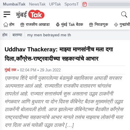
MumbaiTak
NewsTak
UPTak
SportsTak
CrimeTak
Lallantop
A
होम
राजकीय आखाडा
मुंबई Tak बैठक
निवडणूक
गुन्ह्यां
होम
बातम्या
my men betrayed me thank you congress ncp colleagues
Uddhav Thackeray: माझ्या माणसांनीच मला दगा
दिला,काँग्रेस-राष्ट्रवादीच्या सहकाऱ्यांचे आभार
मुंबई तक
• 02:04 PM • 29 Jun 2022
एकनाथ शिंदे यांनी पुकारलेल्या बंडामुळे महाविकास आघाडी सरकार
अल्पमतात आलं आहे. राज्यातील राजकीय वातावरण चांगलंच
तापलेलं आहे. राज्यात सत्तासंघर्ष सुरू असताना उद्धव ठाकरेंनी
मंगळवार आणि बुधवार या दोन दिवस कॅबिनेट बैठक मुख्यमंत्री उद्धव
ठाकरेंनी बोलावली होती. आज झालेल्या कॅबिनेटच्या बैठकीत काँग्रेस
राष्ट्रवादीच्या सहकाऱ्यांचे आभार मानले तसंच माझ्याच लोकांनी मला
दगा दिला असं यावेळी उद्धव ठाकरे […]