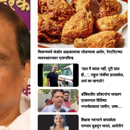
चिकनमध्ये कंडोम आढळल्याचा जोडप्याचा आरोप, रेस्टॉरंटच्या
व्यवस्थापनावर प्रश्नचिन्ह
‘दाल में काला नहीं, पूरी दाल
ही...’, राहुल गांधींचा हल्लाबोल,
असं का म्हणाले?
डोंबिवलीत डॉक्टरांना मारहाण
प्रकरणात शिंदेंच्या
नगरसेवकाला जामीन, उच्च
न्यायालयाकडून 'त्या' अटी
शिक्षक नवऱ्याने बायकोला
पाण्यात बुडवून मारलं, आरोपीनं