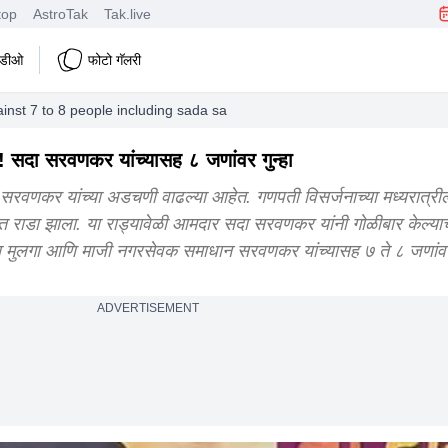
top
AstroTak
Tak.live
हिडीओ
फोटो गॅलरी
gainst 7 to 8 people including sada sarvankar and her son samadhan s
णगी! सदा सरवणकर यांच्यासह ८ जणांवर गुन्हा
सरवणकर यांच्या अडचणी वाढल्या आहेत. गणपती विसर्जनाच्या मध्यरात्रीला
ात राडा झाला. या राड्यावेळी आमदार सदा सरवणकर यांनी गोळीबार केल्य
 मुलगा आणि माजी नगरसेवक समाधान सरवणकर यांच्यासह ७ ते ८ जणांवर
ADVERTISEMENT