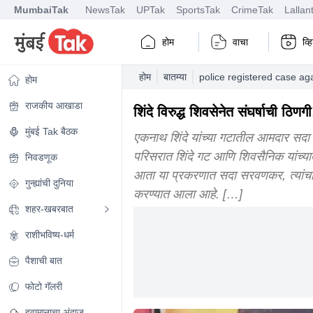
MumbaiTak
NewsTak
UPTak
SportsTak
CrimeTak
Lallan
होम
वाचा
व्
होम
बातम्या
police registered case a
होम
राजकीय आखाडा
शिंदे विरुद्ध शिवसेनेत संघर्षाची ठि
मुंबई Tak बैठक
एकनाथ शिंदे यांच्या गटातील आमदार सदा 
परिसरात शिंदे गट आणि शिवसैनिक यांच्य
निवडणूक
आता या प्रकरणात सदा सरवणकर, त्यांचा
गुन्ह्यांची दुनिया
करण्यात आला आहे. […]
शहर-खबरबात
राशीभविष्य-धर्म
पैशाची बात
फोटो गॅलरी
हवामानाचा अंदाज