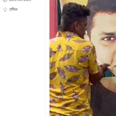
टॉपिक