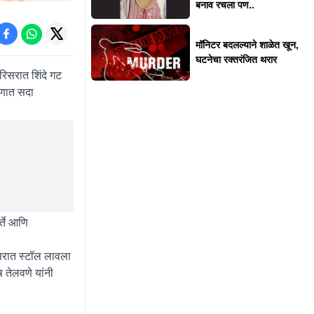
बनाव रचला पण..
मॉनिटर बदलल्याने शाळेत खून,
घटनेचा रक्तरंजित थरार
रिसरात शिंदे गट
रणात सदा
्ते आणि
िसरात स्टॉल लावला
ष तेलवणे यांनी