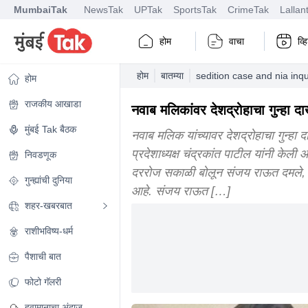
MumbaiTak
NewsTak
UPTak
SportsTak
CrimeTak
Lallan
होम
वाचा
व्
होम
बातम्या
sedition case and nia inq
होम
राजकीय आखाडा
नवाब मलिकांवर देशद्रोहाचा गुन्हा
मुंबई Tak बैठक
नवाब मलिक यांच्यावर देशद्रोहाचा गुन्
प्रदेशाध्यक्ष चंद्रकांत पाटील यांनी केली 
निवडणूक
दररोज सकाळी बोलून संजय राऊत दमले, आ
गुन्ह्यांची दुनिया
आहे. संजय राऊत […]
शहर-खबरबात
राशीभविष्य-धर्म
पैशाची बात
फोटो गॅलरी
हवामानाचा अंदाज