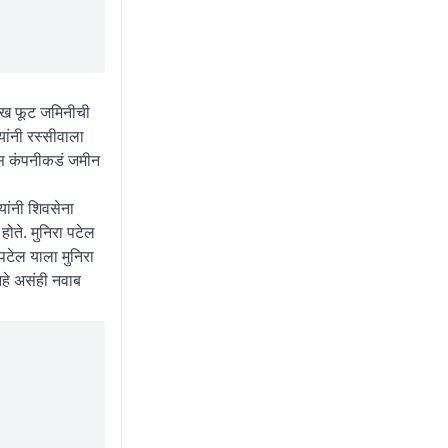
लाख फूट जमिनीची
ांनी रस्सीवाला
डस कंपनीकडं जमीन
यांनी शिवसेना
ोते. मुनिरा पटेल
पटेल याला मुनिरा
आहे असंही नवाब