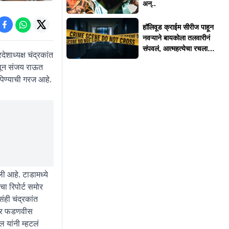
अन्..
हॉलिवूड क्राईम सीरीज पाहून
नवऱ्याने बायकोला तलवारीनं
संपवलं, आत्महत्येचा रचला
शाध्यक्ष चंद्रकांत
बनाव
ोलून संजय राऊत
पिण्याची गरज आहे.
ी आहे. टाडामध्ये
ा रिपोर्ट समोर
ही चंद्रकांत
ंद्र फडणवीस
 यांनी म्हटलं