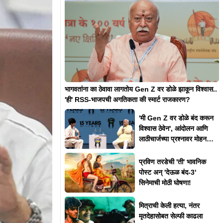
भागवतांना का ठेवावा लागतोय Gen Z वर डोळे झाकून विश्वास..
'ही' RSS-भाजपची अगतिकता की स्मार्ट राजकारण?
'मी Gen Z वर डोळे बंद करून
विश्वास ठेवेन', आंदोलन आणि
लाठीचार्जच्या प्रश्नावर मोहन
भागवत असं का म्हणाले?
प्रविण तरडेची 'ती' भावनिक
पोस्ट अन् 'देऊळ बंद-3'
सिनेमाची मोठी घोषणा!
मित्राची केली हत्या, नंतर
मृतदेहासोबत सेल्फी काढला