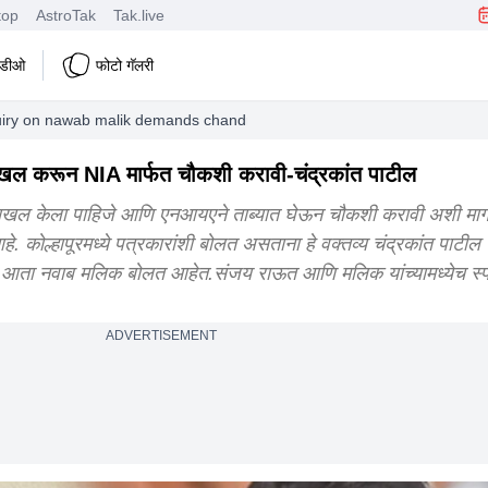
top
AstroTak
Tak.live
हिडीओ
फोटो गॅलरी
uiry on nawab malik demands chandrakant patil in kolhapur
 दाखल करून NIA मार्फत चौकशी करावी-चंद्रकांत पाटील
हा दाखल केला पाहिजे आणि एनआयएने ताब्यात घेऊन चौकशी करावी अशी मा
आहे. कोल्हापूरमध्ये पत्रकारांशी बोलत असताना हे वक्तव्य चंद्रकांत पाटील 
ता नवाब मलिक बोलत आहेत.संजय राऊत आणि मलिक यांच्यामध्येच स्पर्
ADVERTISEMENT