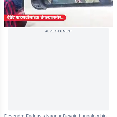
ADVERTISEMENT
Devendra Fadnavis Nagpur Devgiri bungalow bjp