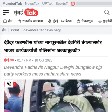
MumbaiTak
NewsTak
UPTak
SportsTak
CrimeTak
Lallantop
A
होम
राजकीय आखाडा
मुंबई Tak बैठक
निवडणूक
गुन्ह्यां
होम
बातम्या
devendra fadnavis nagpur devgiri bungalow bjp party 
देवेंद्र फडणवीस यांच्या नागपूरमधील देवगिरी बंगल्यासमोर
भाजप कार्यकर्त्यांची पोलिसांना धक्काबुक्की?
मुंबई तक
• 01:47 PM • 18 Oct 2023
Devendra Fadnavis Nagpur Devgiri bungalow bjp
party workers mess maharashtra news
0
of
1
minute,
28
seconds