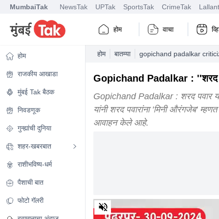
MumbaiTak
NewsTak
UPTak
SportsTak
CrimeTak
Lallan
होम
वाचा
व्
होम
बातम्या
gopichand padalkar critic
होम
राजकीय आखाडा
Gopichand Padalkar : ''शरद पवा
मुंबई Tak बैठक
Gopichand Padalkar : शरद पवार यांच
यांनी शरद पवारांना 'मिनी औरंगजेब' म्हणत
निवडणूक
आवाहन केले आहे.
गुन्ह्यांची दुनिया
शहर-खबरबात
राशीभविष्य-धर्म
पैशाची बात
फोटो गॅलरी
0
of
3
हवामानाचा अंदाज