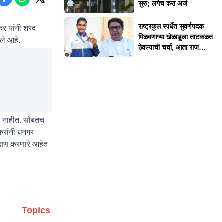
सुरु; लगेच करा अर्ज
राष्ट्रकुल स्पर्धेत सुवर्णपदक
र यांनी शरद
मिळवणाऱ्या खेळाडूला ताटकळत
ले आहे.
ठेवल्याची चर्चा, आता राज
ठाकरेंनी दिलं स्पष्टीकरण
े नाहीत. सोबतच
करांनी धनगर
 रक्षण करणारे आहेत
Topics