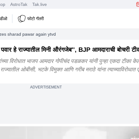
top
AstroTak
Tak.live
हिडीओ
फोटो गॅलरी
izes sharad pawar again ytvd
र हे राज्यातील मिनी औरंगजेब'', BJP आमदाराची बोचरी टी
्या विरोधात भाजप आमदार गोपीचंद पडळकर यांनी पुन्हा एकदा टीका क
 राज्यातील ओबीसी, भटके विमुक्त आणि गरीब मराठे यांना त्याच्याविरोधात ए
ADVERTISEMENT