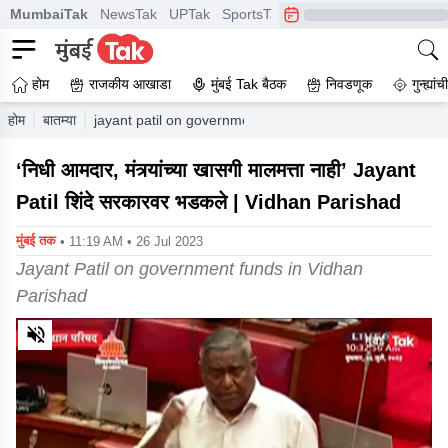
MumbaiTak
NewsTak
UPTak
SportsTak
CrimeTak
Lallantop
A
होम
राजकीय आखाडा
मुंबई Tak बैठक
निवडणूक
गुन्ह्यां
होम
बातम्या
jayant patil on government funds in vidhan parishad
‘निधी आमदार, मंत्र्यांच्या खासगी मालमत्ता नाही’ Jayant
Patil शिंदे सरकारवर भडकले | Vidhan Parishad
मुंबई तक
• 11:19 AM • 26 Jul 2023
Jayant Patil on government funds in Vidhan
Parishad
0
of
4
minutes,
3
seconds