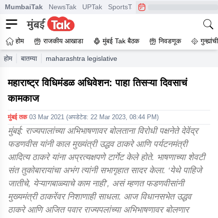
MumbaiTak
NewsTak
UPTak
SportsTak
CrimeTak
Lallantop
A
होम
राजकीय आखाडा
मुंबई Tak बैठक
निवडणूक
गुन्ह्यां
होम
बातम्या
maharashtra legislative assembly live see 3rd day wor
महाराष्ट्र विधिमंडळ अधिवेशन: पाहा तिसऱ्या दिवसाचं
कामकाज
मुंबई तक
03 Mar 2021
(अपडेटेड:
22 Mar 2023, 08:44 PM
)
मुंबई: राज्यपालांच्या अभिभाषणावर बोलताना विरोधी पक्षनेते देवेंद्र
फडणवीस यांनी काल मुख्यंत्री उद्धव ठाकरे आणि पर्यटनमंत्री
आदित्य ठाकरे यांना अप्रत्यक्षपणे टार्गेट केले होते. भाषणाच्या शेवटी
संत तुकोबारायांचा अभंग त्यांनी सभागृहात सादर केला. ‘येथे पाहिजे
जातीचे, येऱ्यागबाळ्याचे काम नाही’, असं म्हणत फडणवीसांनी
मुख्यमंत्री ठाकरेंवर निशाणाही साधला. आज विधानसभेत उद्धव
ठाकरे आणि अजित पवार राज्यपलांच्या अभिभाषणावर बोलणार