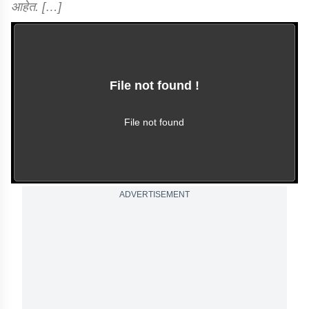
आहेत. […]
File not found !
This video file cannot
be played.
(Error Code: 102630)
File not found
ADVERTISEMENT