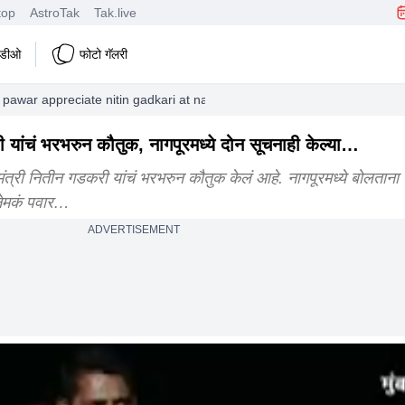
top
AstroTak
Tak.live
हिडीओ
फोटो गॅलरी
 pawar appreciate nitin gadkari at nagpur program
यांचं भरभरुन कौतुक, नागपूरमध्ये दोन सूचनाही केल्या…
ीय मंत्री नितीन गडकरी यांचं भरभरुन कौतुक केलं आहे. नागपूरमध्ये बोलताना त
 नेमकं पवार…
ADVERTISEMENT