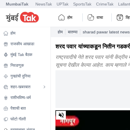
MumbaiTak
NewsTak
UPTak
SportsTak
CrimeTak
Lallan
होम
वाचा
व्
होम
बातम्या
sharad pawar latest news
होम
राजकीय आखाडा
शरद पवार यांच्याकडून नितीन गडकरी 
मुंबई Tak बैठक
राष्ट्रवादीचे नेते शरद पवार यांनी केंद्र
सूचना देखील केल्या आहेत. काय म्हणाले
निवडणूक
गुन्ह्यांची दुनिया
शहर-खबरबात
राशीभविष्य-धर्म
पैशाची बात
0
of
फोटो गॅलरी
4
minutes,
हवामानाचा अंदाज