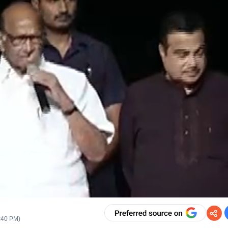
2:40 PM
)