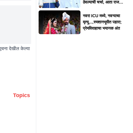
ठेवल्याची चर्चा, आता राज
ठाकरेंनी दिलं स्पष्टीकरण
नवरा ICU मध्ये, नवऱ्याचा
मृत्यू...,स्मशानभूमीत पहारा;
प्रेमविवाहाचा भयानक अंत
सूचना देखील केल्या
Topics