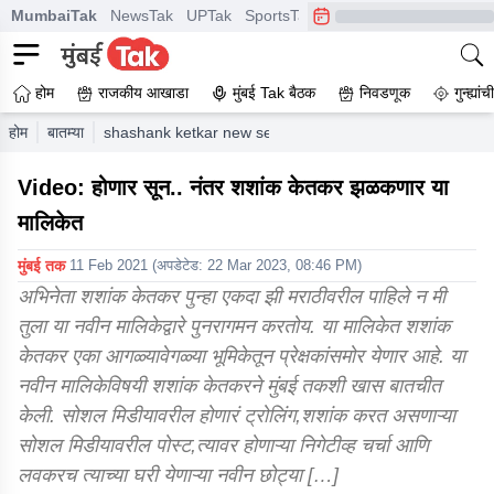
MumbaiTak
NewsTak
UPTak
SportsTak
CrimeTak
Lallantop
A
होम
राजकीय आखाडा
मुंबई Tak बैठक
निवडणूक
गुन्ह्यां
होम
बातम्या
shashank ketkar new serial release soon in zee marathi
Video: होणार सून.. नंतर शशांक केतकर झळकणार या
मालिकेत
मुंबई तक
11 Feb 2021
(अपडेटेड:
22 Mar 2023, 08:46 PM
)
अभिनेता शशांक केतकर पुन्हा एकदा झी मराठीवरील पाहिले न मी
तुला या नवीन मालिकेद्वारे पुनरागमन करतोय. या मालिकेत शशांक
केतकर एका आगळ्यावेगळ्या भूमिकेतून प्रेक्षकांसमोर येणार आहे. या
नवीन मालिकेविषयी शशांक केतकरने मुंबई तकशी खास बातचीत
केली. सोशल मिडीयावरील होणारं ट्रोलिंग,शशांक करत असणाऱ्या
सोशल मिडीयावरील पोस्ट,त्यावर होणाऱ्या निगेटीव्ह चर्चा आणि
लवकरच त्याच्या घरी येणाऱ्या नवीन छोट्या […]