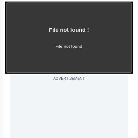
File not found !
This video file cannot
be played.
(Error Code: 102630)
File not found
ADVERTISEMENT