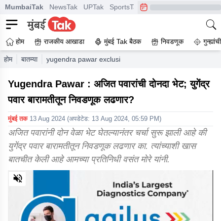
MumbaiTak
NewsTak
UPTak
SportsTak
CrimeTak
Lallantop
A
होम
राजकीय आखाडा
मुंबई Tak बैठक
निवडणूक
गुन्ह्यां
होम
बातम्या
yugendra pawar exclusive ajit pawar met twice will yug
Yugendra Pawar : अजित पवारांची दोनदा भेट; युगेंद्र
पवार बारामतीतून निवडणूक लढणार?
मुंबई तक
13 Aug 2024
(अपडेटेड:
13 Aug 2024, 05:59 PM
)
अजित पवारांनी दोन वेळा भेट घेतल्यानंतर चर्चा सुरू झाली आहे की
युगेंद्र पवार बारामतीतून निवडणूक लढणार का. त्यांच्याशी खास
बातचीत केली आहे आमच्या प्रतिनिधी वसंत मोरे यांनी.
0
of
7
minutes,
26
seconds