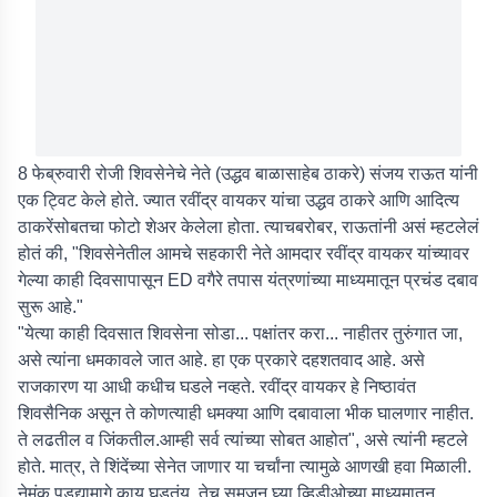
8 फेब्रुवारी रोजी शिवसेनेचे नेते (उद्धव बाळासाहेब ठाकरे) संजय राऊत यांनी
एक ट्विट केले होते. ज्यात रवींद्र वायकर यांचा उद्धव ठाकरे आणि आदित्य
ठाकरेंसोबतचा फोटो शेअर केलेला होता. त्याचबरोबर, राऊतांनी असं म्हटलेलं
होतं की, "शिवसेनेतील आमचे सहकारी नेते आमदार रवींद्र वायकर यांच्यावर
गेल्या काही दिवसापासून ED वगैरे तपास यंत्रणांच्या माध्यमातून प्रचंड दबाव
सुरू आहे."
"येत्या काही दिवसात शिवसेना सोडा... पक्षांतर करा... नाहीतर तुरुंगात जा,
असे त्यांना धमकावले जात आहे. हा एक प्रकारे दहशतवाद आहे. असे
राजकारण या आधी कधीच घडले नव्हते. रवींद्र वायकर हे निष्ठावंत
शिवसैनिक असून ते कोणत्याही धमक्या आणि दबावाला भीक घालणार नाहीत.
ते लढतील व जिंकतील.आम्ही सर्व त्यांच्या सोबत आहोत", असे त्यांनी म्हटले
होते. मात्र, ते शिंदेंच्या सेनेत जाणार या चर्चांना त्यामुळे आणखी हवा मिळाली.
नेमंक पडद्यामागे काय घडतंय, तेच समजून घ्या व्हिडीओच्या माध्यमातून...