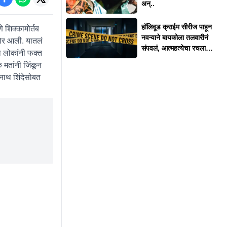
अन्..
हॉलिवूड क्राईम सीरीज पाहून
 शिक्कामोर्तब
नवऱ्याने बायकोला तलवारीनं
मोर आली. यातलं
संपवलं, आत्महत्येचा रचला
ा लोकांनी फक्त
बनाव
मतांनी जिंकून
कनाथ शिंदेसोबत