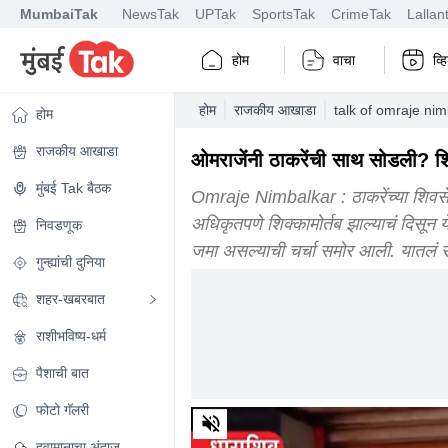
MumbaiTak
NewsTak
UPTak
SportsTak
CrimeTak
Lallan
होम
वाचा
व्
होम
राजकीय आखाडा
talk of omraje ni
होम
राजकीय आखाडा
ओमराजेंनी ठाकरेंची साथ सोडली? 
मुंबई Tak बैठक
Omraje Nimbalkar : ठाकरेंच्या शिवसेन
अधिकृतपणे शिक्कामोर्तब झाल्याचं दिसून 
निवडणूक
जमा असल्याची चर्चा समोर आली. यातलं स
गुन्ह्यांची दुनिया
शहर-खबरबात
राशीभविष्य-धर्म
पैशाची बात
फोटो गॅलरी
0
of
8
हवामानाचा अंदाज