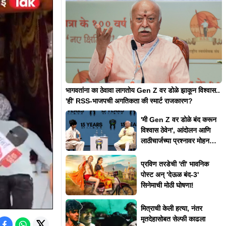
भागवतांना का ठेवावा लागतोय Gen Z वर डोळे झाकून विश्वास..
'ही' RSS-भाजपची अगतिकता की स्मार्ट राजकारण?
'मी Gen Z वर डोळे बंद करून
विश्वास ठेवेन', आंदोलन आणि
लाठीचार्जच्या प्रश्नावर मोहन
भागवत असं का म्हणाले?
प्रविण तरडेची 'ती' भावनिक
पोस्ट अन् 'देऊळ बंद-3'
सिनेमाची मोठी घोषणा!
मित्राची केली हत्या, नंतर
मृतदेहासोबत सेल्फी काढला