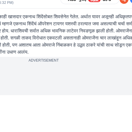
6:32 PM
)
े काही खासदार एकनाथ शिंदेंसोबत शिवसेनेत गेलेत. अर्थात यावर अजूनही अधिकृतपणे
नेचं म्हणजे एकनाथ शिंदेंचं ऑपरेशन टायगर यशस्वी ठरल्यात जमा असल्याची चर्चा स
कर होय. धाराशिवची सर्वात अधिक भावनिक लाटेवर निवडणूक झाली होती. ओमराजेंन
होती. सगळी ताकद विरोधात एकवटली असतानाही ओमराजेंना चार लाखांहून अधिक 
ालीची होती, पण अशातच आता ओमराजे निंबाळकर हे उद्धव ठाकरे यांची साथ सोडून ए
्चांना उधाण आलंय.
ADVERTISEMENT