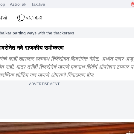
top
AstroTak
Tak.live
हिडीओ
फोटो गॅलरी
mbalkar parting ways with the thackerays
शिवसेनेत नवे राजकीय समीकरण
ेचे काही खासदार एकनाथ शिंदेंसोबत शिवसेनेत गेलेत. अर्थात यावर अजू
येत नाही. मात्र तरीही शिवसेनेचं म्हणजे एकनाथ शिंदेंचं ऑपरेशन टायगर य
र्वाधिक शॉकिंग नाव म्हणजे ओमराजे निंबाळकर होय.
ADVERTISEMENT