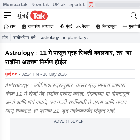
MumbaiTak
NewsTak
UPTak
SportsTak
CrimeTak
Lallantop
A
होम
राजकीय आखाडा
मुंबई Tak बैठक
निवडणूक
गुन्ह्यां
होम
राशीभविष्य-धर्म
astrology the planetary alignment will change starti
Astrology : 11 मे पासून ग्रह स्थिती बदलणार, तर 'या'
राशींना अडचण निर्माण होईल
मुंबई तक
• 02:24 PM • 10 May 2026
Astrology : ज्योतिषशास्त्रानुसार, क्रूर ग्रह मानला जाणारा
मंगळ 11 मे रोजी मेष राशीत प्रवेश करेल. मंगळाच्या या गोचरामुळे
ऊर्जा आणि धैर्य वाढते, पण काही राशींसाठी ते त्रास आणि तणाव
आणू शकतात. हा प्रभाव 21 जून महिन्यापर्यंत टिकून आहे.
ADVERTISEMENT