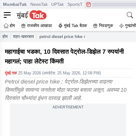
MumbaiTak
NewsTak
UPTak
SportsTak
CrimeTak
Lallantop
A
होम
राजकीय आखाडा
मुंबई Tak बैठक
निवडणूक
गुन्ह्यां
होम
शहर-खबरबात
petrol diesel price hike 4th times in 10 days del
महागाईचा भडका, 10 दिवसात पेट्रोल-डिझेल 7 रुपयांनी
महागलं; पाहा लेटेस्ट किंमती
मुंबई तक
25 May 2026
(अपडेटेड:
25 May 2026, 12:09 PM
)
Petrol diesel price hike : पेट्रोल-डिझेलच्या वाढत्या
किमतींमुळे सामान्य जनतेला मोठा फटका बसला असून, अवघ्या 10
दिवसांत चौथ्यांदा इंधन दरवाढ झाली आहे.
ADVERTISEMENT