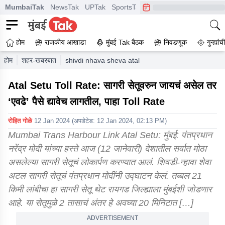
MumbaiTak
NewsTak
UPTak
SportsTak
CrimeTak
Lallantop
A
होम
राजकीय आखाडा
मुंबई Tak बैठक
निवडणूक
गुन्ह्यां
होम
शहर-खबरबात
shivdi nhava sheva atal setu toll rate if you want
Atal Setu Toll Rate: सागरी सेतूवरुन जायचं असेल तर
‘एवढे’ पैसे द्यावेच लागतील, पाहा Toll Rate
रोहित गोळे
12 Jan 2024
(अपडेटेड:
12 Jan 2024, 02:13 PM
)
Mumbai Trans Harbour Link Atal Setu: मुंबई: पंतप्रधान
नरेंद्र मोदी यांच्या हस्ते आज (12 जानेवारी) देशातील सर्वात मोठा
असलेल्या सागरी सेतूचं लोकार्पण करण्यात आलं. शिवडी-न्हावा शेवा
अटल सागरी सेतूचं पंतप्रधान मोदींनी उद्घाटन केलं. तब्बल 21
किमी लांबीचा हा सागरी सेतू थेट रायगड जिल्ह्याला मुंबईशी जोडणार
आहे. या सेतूमुळे 2 तासाचं अंतर हे अवघ्या 20 मिनिटात […]
ADVERTISEMENT