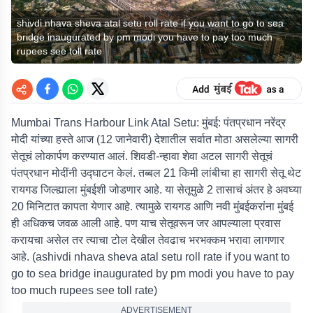
shivdi nhava sheva atal setu roll rate if you want to go to sea
bridge inaugurated by pm modi you have to pay too much
rupees see toll rate
Mumbai Trans Harbour Link Atal Setu: मुंबई:
पंतप्रधान नरेंद्र
मोदी यांच्या हस्ते आज (12 जानेवारी) देशातील सर्वात मोठा असलेल्या सागरी
सेतूचं लोकार्पण करण्यात आलं. शिवडी-न्हावा शेवा अटल सागरी सेतूचं
पंतप्रधान मोदींनी उद्घाटन केलं. तब्बल 21 किमी लांबीचा हा सागरी सेतू थेट
रायगड जिल्ह्याला मुंबईशी जोडणार आहे. या सेतूमुळे 2 तासाचं अंतर हे अवघ्या
20 मिनिटात कापता येणार आहे. त्यामुळे रायगड आणि नवी मुंबईकरांना मुंबई
ही अधिकच जवळ आली आहे. पण याच सेतूवरून जर आपल्याला प्रवास
करायचा असेल तर त्याचा टोल देखील तेवढाच भरभक्कम भरावा लागणार
आहे. (ashivdi nhava sheva atal setu roll rate if you want to
go to sea bridge inaugurated by pm modi you have to pay
too much rupees see toll rate)
ADVERTISEMENT