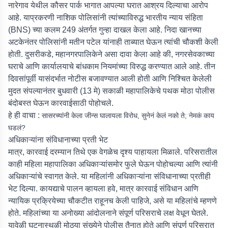
नारेगाव येथील कौसर पार्क भागात आपल्या घरात आश्रय दिल्याचा आरोप
आहे. याप्रकरणी नाशिक पोलिसांनी त्यांच्याविरुद्ध भारतीय न्याय संहिता
(BNS) च्या कलम 249 अंतर्गत गुन्हा दाखल केला आहे. निदा खानच्या
अटकेनंतर पोलिसांनी मतीन पटेल यांनाही ताब्यात घेऊन त्यांची चौकशी केली
होती. दुसरीकडे, महानगरपालिकेने असा दावा केला आहे की, नगरसेवकाच्या
घराचे आणि कार्यालयाचे बांधकाम नियमांच्या विरुद्ध करण्यात आले आहे. तीन
दिवसांपूर्वी यासंदर्भात नोटीस बजावण्यात आली होती आणि निश्चित केलेली
मुदत संपल्यानंतर बुधवारी (13 मे) सकाळी महापालिकेचे पथक मोठा पोलीस
बंदोबस्त घेऊन कारवाईसाठी पोहोचले.
हे ही वाचा :
सासरच्यांनी केला जीन्स घालायला विरोध, सुनेनं केलं नको ते; नेमकं काय
घडलं?
अधिकाऱ्यांना संविधानाच्या प्रती भेट
मात्र, कारवाई दरम्यान तिथे एक वेगळेच दृश्य पाहायला मिळाले. परिसरातील
काही महिला महापालिका अधिकाऱ्यांसमोर फुले घेऊन पोहोचल्या आणि त्यांनी
अधिकाऱ्यांचे स्वागत केले. या महिलांनी अधिकाऱ्यांना संविधानाच्या प्रतीही
भेट दिल्या. कायद्याचे पालन व्हायला हवे, मात्र कारवाई संविधान आणि
न्यायिक प्रक्रियेच्या चौकटीत राहूनच केली पाहिजे, असे या महिलांचे म्हणणे
होते. महिलांच्या या अनोख्या आंदोलनाने संपूर्ण परिसराचे लक्ष वेधून घेतले.
यावेळी घटनास्थळी मोठ्या संख्येने पोलीस तैनात होते आणि संपूर्ण परिसरात