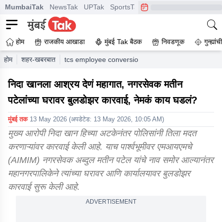
MumbaiTak
NewsTak
UPTak
SportsTak
CrimeTak
Lallantop
A
होम
राजकीय आखाडा
मुंबई Tak बैठक
निवडणूक
गुन्ह्यां
होम
शहर-खबरबात
tcs employee conversion case nida khan helper bu
निदा खानला आश्रय देणं महागात, नगरसेवक मतीन
पटेलांच्या घरावर बुलडोझर कारवाई, नेमकं काय घडलं?
मुंबई तक
13 May 2026
(अपडेटेड:
13 May 2026, 10:05 AM
)
मुख्य आरोपी निदा खान हिच्या अटकेनंतर पोलिसांनी तिला मदत
करणाऱ्यांवर कारवाई केली आहे. याच पार्श्वभूमीवर एमआयएमचे
(AIMIM) नगरसेवक अब्दुल मतीन पटेल यांचे नाव समोर आल्यानंतर
महानगरपालिकेने त्यांच्या घरावर आणि कार्यालयावर बुलडोझर
कारवाई सुरू केली आहे.
ADVERTISEMENT