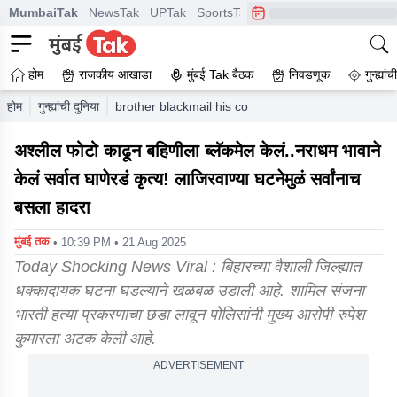
MumbaiTak
NewsTak
UPTak
SportsTak
CrimeTak
Lallantop
A
होम
राजकीय आखाडा
मुंबई Tak बैठक
निवडणूक
गुन्ह्यां
होम
गुन्ह्यांची दुनिया
brother blackmail his cousin by obscene photos s
अश्लील फोटो काढून बहिणीला ब्लॅकमेल केलं..नराधम भावाने
केलं सर्वात घाणेरडं कृत्य! लाजिरवाण्या घटनेमुळं सर्वांनाच
बसला हादरा
मुंबई तक
• 10:39 PM • 21 Aug 2025
Today Shocking News Viral : बिहारच्या वैशाली जिल्ह्यात
धक्कादायक घटना घडल्याने खळबळ उडाली आहे. शामिल संजना
भारती हत्या प्रकरणाचा छडा लावून पोलिसांनी मुख्य आरोपी रुपेश
कुमारला अटक केली आहे.
ADVERTISEMENT