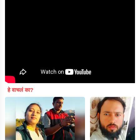
हे वाचलं का?