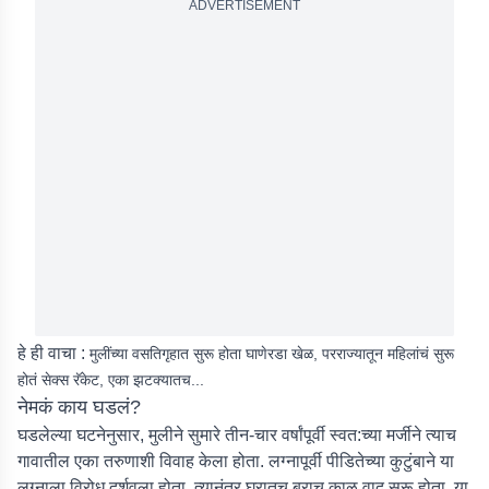
ADVERTISEMENT
हे ही वाचा :
मुलींच्या वसतिगृहात सुरू होता घाणेरडा खेळ, परराज्यातून महिलांचं सुरू
होतं सेक्स रॅकेट, एका झटक्यातच...
नेमकं काय घडलं?
घडलेल्या घटनेनुसार, मुलीने सुमारे तीन-चार वर्षांपूर्वी स्वत:च्या मर्जीने त्याच
गावातील एका तरुणाशी विवाह केला होता. लग्नापूर्वी पीडितेच्या कुटुंबाने या
लग्नाला विरोध दर्शवला होता. त्यानंतर घरातच बराच काळ वाद सुरू होता. या