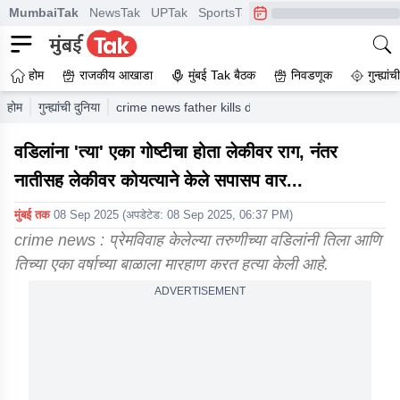
MumbaiTak
NewsTak
UPTak
SportsTak
CrimeTak
Lallantop
A
होम
राजकीय आखाडा
मुंबई Tak बैठक
निवडणूक
गुन्ह्यां
होम
गुन्ह्यांची दुनिया
crime news father kills daughter for love marriage
वडिलांना 'त्या' एका गोष्टीचा होता लेकीवर राग, नंतर
नातीसह लेकीवर कोयत्याने केले सपासप वार...
मुंबई तक
08 Sep 2025
(अपडेटेड:
08 Sep 2025, 06:37 PM
)
crime news : प्रेमविवाह केलेल्या तरुणीच्या वडिलांनी तिला आणि
तिच्या एका वर्षाच्या बाळाला मारहाण करत हत्या केली आहे.
ADVERTISEMENT