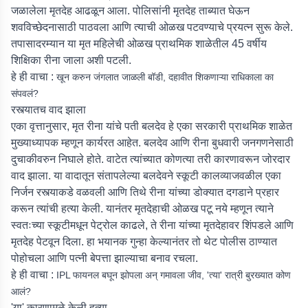
जळालेला मृतदेह आढळून आला. पोलिसांनी मृतदेह ताब्यात घेऊन
शवविच्छेदनासाठी पाठवला आणि त्याची ओळख पटवण्याचे प्रयत्न सुरू केले.
तपासादरम्यान या मृत महिलेची ओळख प्राथमिक शाळेतील 45 वर्षीय
शिक्षिका रीना जाला अशी पटली.
हे ही वाचा :
खून करुन जंगलात जाळली बॉडी, दहावीत शिकणाऱ्या राधिकाला का
संपवलं?
रस्त्यातच वाद झाला
एका वृत्तानुसार, मृत रीना यांचे पती बलदेव हे एका सरकारी प्राथमिक शाळेत
मुख्याध्यापक म्हणून कार्यरत आहेत. बलदेव आणि रीना बुधवारी जनगणनेसाठी
दुचाकीवरुन निघाले होते. वाटेत त्यांच्यात कोणत्या तरी कारणावरून जोरदार
वाद झाला. या वादातून संतापलेल्या बलदेवने स्कूटी कालव्याजवळील एका
निर्जन रस्त्याकडे वळवली आणि तिथे रीना यांच्या डोक्यात दगडाने प्रहार
करून त्यांची हत्या केली. यानंतर मृतदेहाची ओळख पटू नये म्हणून त्याने
स्वतःच्या स्कूटीमधून पेट्रोल काढले, ते रीना यांच्या मृतदेहावर शिंपडले आणि
मृतदेह पेटवून दिला. हा भयानक गुन्हा केल्यानंतर तो थेट पोलीस ठाण्यात
पोहोचला आणि पत्नी बेपत्ता झाल्याचा बनाव रचला.
हे ही वाचा :
IPL फायनल बघून झोपला अन् गमावला जीव, 'त्या' रात्री बुरख्यात कोण
आलं?
'या' कारणामुळे केली हत्या