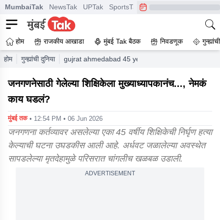
MumbaiTak
NewsTak
UPTak
SportsTak
CrimeTak
Lallantop
A
होम
राजकीय आखाडा
मुंबई Tak बैठक
निवडणूक
गुन्ह्यां
होम
गुन्ह्यांची दुनिया
gujrat ahmedabad 45 year old female teacher who
जनगणनेसाठी गेलेल्या शिक्षिकेला मुख्याध्यापकानंच..., नेमकं
काय घडलं?
मुंबई तक
• 12:54 PM • 06 Jun 2026
जनगणना कर्तव्यावर असलेल्या एका 45 वर्षीय शिक्षिकेची निर्घृण हत्या
केल्याची घटना उघडकीस आली आहे. अर्धवट जळालेल्या अवस्थेत
सापडलेल्या मृतदेहामुळे परिसरात चांगलीच खळबळ उडाली.
ADVERTISEMENT