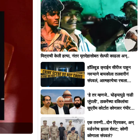
मित्राची केली हत्या, नंतर मृतदेहासोबत सेल्फी काढला अन्..
हॉलिवूड क्राईम सीरीज पाहून
नवऱ्याने बायकोला तलवारीनं
संपवलं, आत्महत्येचा रचला
बनाव
‘हे तर म्हणजे.. घोड्यापुढे गाडी
जुंपली’, ठाकरेंच्या वकिलांचा
सुप्रीम कोर्टात कोणावर गंभीर
आक्षेप?
एक तरुणी...दोन प्रियकर, अन्
मर्डरनेच झाला शेवट; कोणी
कोणाला संपवलं?