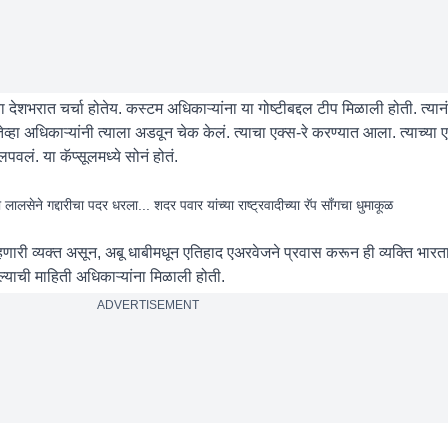
 देशभरात चर्चा होतेय. कस्टम अधिकाऱ्यांना या गोष्टीबद्दल टीप मिळाली होती. त्य
तेव्हा अधिकाऱ्यांनी त्याला अडवून चेक केलं. त्याचा एक्स-रे करण्यात आला. त्याच्या एक
पवलं. या कॅप्सूलमध्ये सोनं होतं.
ेने गद्दारीचा पदर धरला... शदर पवार यांच्या राष्ट्रवादीच्या रॅप साँगचा धुमाकूळ
ाहणारी व्यक्त असून, अबू धाबीमधून एतिहाद एअरवेजने प्रवास करून ही व्यक्ति भारता
्याची माहिती अधिकाऱ्यांना मिळाली होती.
ADVERTISEMENT