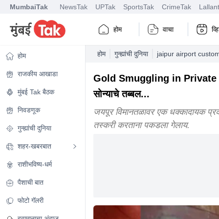
MumbaiTak
NewsTak
UPTak
SportsTak
CrimeTak
Lallan
होम
वाचा
व्
होम
गुन्ह्यांची दुनिया
jaipur airport custo
होम
राजकीय आखाडा
Gold Smuggling in Private Part 
मुंबई Tak बैठक
सोन्याचे तब्बल...
निवडणूक
जयपूर विमानतळावर एक धक्कादायक प्रकार स
तस्करी करताना पकडला गेलाय.
गुन्ह्यांची दुनिया
शहर-खबरबात
राशीभविष्य-धर्म
पैशाची बात
फोटो गॅलरी
हवामानाचा अंदाज