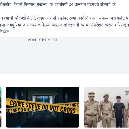
धीच 'दिवाळं' निघणार! मुंबईसह 'या' शहरांमध्ये 24 तासातच गडगडले सोन्याचे दर
 त्याची चौकशी केली, तेव्हा आरोपीने डॉक्टरच्या मदतीने सोनं आपल्या प्रायव्हेट पा
नला जयपुरिया रुग्णालयात घेऊन जाऊन डॉक्टरांनी त्याचं ऑपरेशन करुन शरिरातून 
निघालं.
ADVERTISEMENT