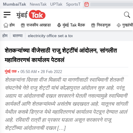
MumbaiTak
NewsTak
UPTak
SportsTak
CrimeTak
Lallantop
A
होम
राजकीय आखाडा
मुंबई Tak बैठक
निवडणूक
गुन्ह्यां
होम
बातम्या
electricity office set a torch in sangli after government fa
शेतकऱ्यांच्या वीजेसाठी राजु शेट्टींचं आंदोलन, सांगलीत
महावितरणचं कार्यालय पेटवलं
मुंबई तक
• 05:50 AM • 28 Feb 2022
शेतकऱ्यांना दिवसा वीज मिळावी या मागणीसाठी स्वाभिमानी शेतकरी
संघटनेचे नेते राजु शेट्टी यांचं कोल्हापुरात आंदोलन सुरु आहे. परंतू
अद्याप या आंदोलनाची दखल सरकारने घेतली नसल्यामुळे स्वाभिमानी
कार्यकर्ते आणि शेतकऱ्यांमध्ये असंतोष खदखदत आहे. यातूनच सांगली
येथील कसबे डिग्रज येथे महावितरणचं कार्यालय पेटवून देण्यात आलं
आहे. रविवारी रात्री हा प्रकार घडला असून सरकारने राजू
शेट्टींच्या आंदोलनाची दखल […]