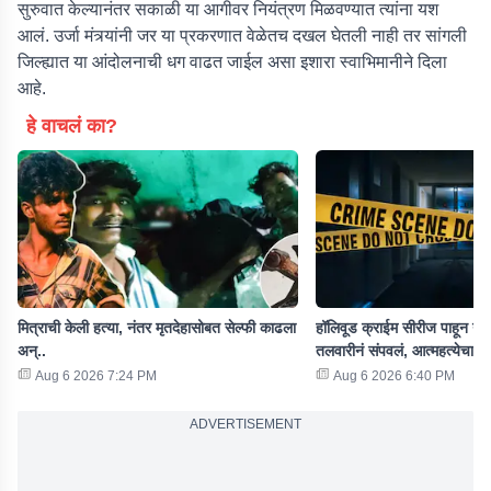
सुरुवात केल्यानंतर सकाळी या आगीवर नियंत्रण मिळवण्यात त्यांना यश
आलं. उर्जा मंत्र्यांनी जर या प्रकरणात वेळेतच दखल घेतली नाही तर सांगली
जिल्ह्यात या आंदोलनाची धग वाढत जाईल असा इशारा स्वाभिमानीने दिला
आहे.
हे वाचलं का?
मित्राची केली हत्या, नंतर मृतदेहासोबत सेल्फी काढला
हॉलिवूड क्राईम सीरीज पाहून नवऱ
अन्..
तलवारीनं संपवलं, आत्महत्येचा 
Aug 6 2026 7:24 PM
Aug 6 2026 6:40 PM
ADVERTISEMENT