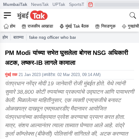
MumbaiTak
NewsTak
UPTak
SportsTak
CrimeTak
Lallantop
A
होम
राजकीय आखाडा
मुंबई Tak बैठक
निवडणूक
गुन्ह्यां
होम
बातम्या
fake nsg officer who barged into pm modis meeting arre
PM Modi यांच्या सभेत घुसलेला बोगस NSG अधिकारी
अटक, लष्कर-IB लागले कामाला
मुंबई तक
21 Jan 2023
(अपडेटेड:
02 Mar 2023, 09:14 AM
)
पंतप्रधान नरेंद्र मोदी 19 जानेवारी रोजी मुंबईत होते. येथे त्यांनी
सुमारे 38,800 कोटी रुपयांच्या प्रकल्पांचे उद्घाटन आणि पायाभरणी
केली. मिळालेल्या माहितीनुसार, एक व्यक्ती एनएसजीचे बनावट
ओळखपत्र दाखवून एमएमआरडीए मैदानावर आयोजित
पंतप्रधानांच्या कार्यक्रमात प्रवेश करण्याचा प्रयत्न करत होता.
मात्र, संशय आल्यानंतर त्याला ताब्यात घेण्यात आले आहे. वांद्रे
कुर्ला कॉम्प्लेक्स (बीकेसी) पोलिसांनी सांगितले की, अटक करण्यात