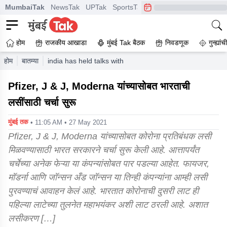
MumbaiTak
NewsTak
UPTak
SportsTak
CrimeTak
Lallantop
A
होम
राजकीय आखाडा
मुंबई Tak बैठक
निवडणूक
गुन्ह्यां
होम
बातम्या
india has held talks with pfizer jj moderna for covid 19 
Pfizer, J & J, Moderna यांच्यासोबत भारताची
लसींसाठी चर्चा सुरू
मुंबई तक
• 11:05 AM • 27 May 2021
Pfizer, J & J, Moderna यांच्यासोबत कोरोना प्रतिबंधक लसी
मिळवण्यासाठी भारत सरकारने चर्चा सुरू केली आहे. आत्तापर्यंत
चर्चेच्या अनेक फेऱ्या या कंपन्यांसोबत पार पडल्या आहेत. फायजर,
मॉडर्ना आणि जॉन्सन अँड जॉन्सन या तिन्ही कंपन्यांना आम्ही लसी
पुरवण्याचं आवाहन केलं आहे. भारतात कोरोनाची दुसरी लाट ही
पहिल्या लाटेच्या तुलनेत महाभयंकर अशी लाट ठरली आहे. अशात
लसीकरण […]