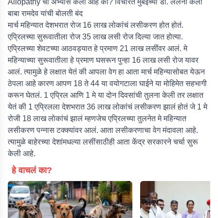
Allopathy चा अभ्यास केला आहे का? विचारत मुंबईच्या डॉ. लेलेंनी केली
बाबा रामदेव यांची बोलती बंद
मार्च महिन्यात देशभरात रोज 16 लाख लोकांचं लसीकरण होत होतं.
एप्रिलच्या सुरूवातीला रोज 35 लाख लसी रोज दिल्या जात होत्या.
एप्रिलच्या शेवटच्या आठवड्यात हे प्रमाण 21 लाख लसींवर आलं. मे
महिन्याच्या सुरूवातीला हे प्रमाण घसरून पुन्हा 16 लाख लसी रोज यावर
आलं. त्यामुळे हे लक्षात येतं की आपला वेग हा आता मार्च महिन्यासोबत येऊन
ठेपला आहे कारण आपण 18 ते 44 या वयोगटाला घाईने या मोहिमेत सहभागी
करून घेतलं. 1 एप्रिल आणि 1 मे या दोन दिवसांची तुलना केली तर लक्षात
येतं की 1 एप्रिलला देशभरात 36 लाख लोकांचं लसीकरण झालं होतं जे 1 मे
रोजी 18 लाख लोकांचं झालं म्हणजेच एप्रिलच्या तुलनेत मे महिन्यात
लसीकरण पन्नास टक्क्यांवर आलं. आता लसीकरणाचा वेग मंदावला आहे.
त्यामुळे बाहेरच्या देशांमधल्या लसींसाठीही आता केंद्र सरकारने चर्चा सुरू
केली आहे.
हे वाचलं का?