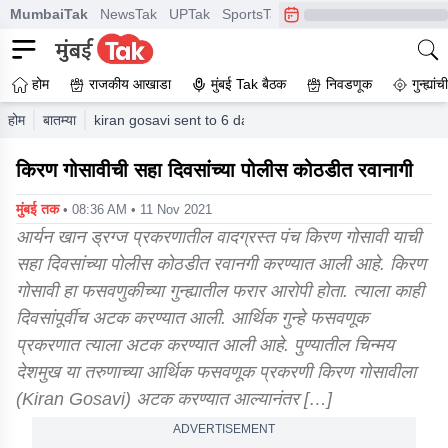
MumbaiTak
NewsTak
UPTak
SportsTak
CrimeTak
Lallantop
A
होम
राजकीय आखाडा
मुंबई Tak बैठक
निवडणूक
गुन्ह्यां
होम
बातम्या
kiran gosavi sent to 6 days police custody kiran gosav
किरण गोसावीची सहा दिवसांच्या पोलीस कोठडीत रवानागी
मुंबई तक
• 08:36 AM • 11 Nov 2021
आर्यन खान ड्रग्ज प्रकरणातील वादग्रस्त पंच किरण गोसावी याची
सहा दिवसांच्या पोलीस कोठडीत रवानगी करण्यात आली आहे. किरण
गोसावी हा फसवणुकीच्या गुन्ह्यातील फरार आरोपी होता. त्याला काही
दिवसांपूर्वीच अटक करण्यात आली. आर्थिक गुन्हे फसवणूक
प्रकरणात त्याला अटक करण्यात आली आहे. पुण्यातील चिन्मय
देशमुख या तरुणाच्या आर्थिक फसवणूक प्रकरणी किरण गोसावीला
(Kiran Gosavi) अटक करण्यात आल्यानंतर […]
ADVERTISEMENT