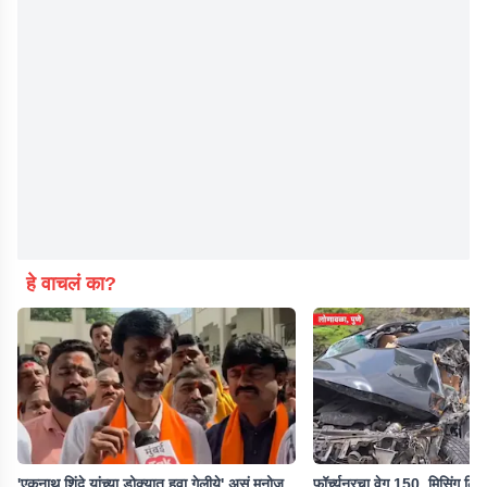
हे वाचलं का?
'एकनाथ शिंदे यांच्या डोक्यात हवा गेलीये' असं मनोज
फॉर्च्युनरचा वेग 150, मिसिंग लि