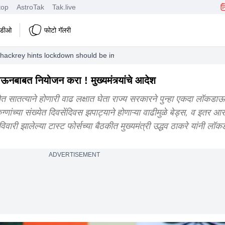
top
AstroTak
Tak.live
हिडीओ
फोटो गॅलरी
ckrey hints lockdown should be impose in state order administration t
बत नियोजन करा ! मुख्यमंत्र्यांचे आदेश
संख्येत सातत्याने होणारी वाढ लक्षात घेता राज्य सरकारने पुन्हा एकदा लॉकडा
्णांच्या संख्येत दिवसेंदिवस झपाट्याने होणाऱ्या वाढीमुळे बेड्स, व इतर आर
िवारी झालेल्या टास्ट फोर्सच्या बैठकीत मुख्यमंत्री उद्धव ठाकरे यांनी ल
ADVERTISEMENT