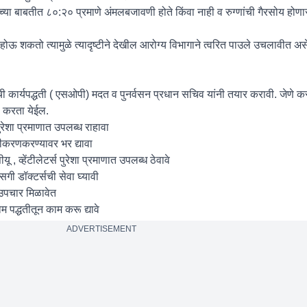
च्या बाबतीत ८०:२० प्रमाणे अंमलबजावणी होते किंवा नाही व रुग्णांची गैरसोय होणार 
ोऊ शकतो त्यामुळे त्यादृष्टीने देखील आरोग्य विभागाने त्वरित पाउले उचलावीत असेह
ची कार्यपद्धती ( एसओपी) मदत व पुनर्वसन प्रधान सचिव यांनी तयार करावी. जेणे क
 करता येईल.
रेशा प्रमाणात उपलब्ध राहावा
गीकरणकरण्यावर भर द्यावा
 , व्हेंटीलेटर्स पुरेशा प्रमाणात उपलब्ध ठेवावे
सगी डॉक्टर्सची सेवा घ्यावी
ने उपचार मिळावेत
ोम पद्धतीतून काम करू द्यावे
ADVERTISEMENT