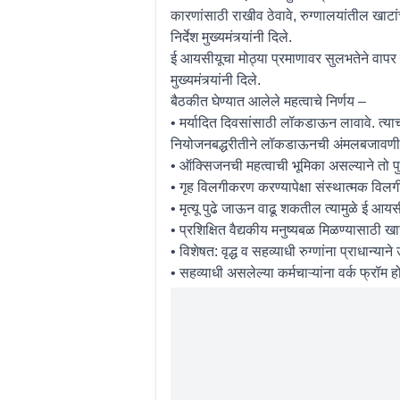
कारणांसाठी राखीव ठेवावे, रुग्णालयांतील खाटां
निर्देश मुख्यमंत्र्यांनी दिले.
ई आयसीयूचा मोठ्या प्रमाणावर सुलभतेने वापर ह
मुख्यमंत्र्यांनी दिले.
बैठकीत घेण्यात आलेले महत्वाचे निर्णय –
• मर्यादित दिवसांसाठी लॉकडाऊन लावावे. त्या
नियोजनबद्धरीतीने लॉकडाऊनची अंमलबजावणी
• ऑक्सिजनची महत्वाची भूमिका असल्याने तो पु
• गृह विलगीकरण करण्यापेक्षा संस्थात्मक विल
• मृत्यू पुढे जाऊन वाढू शकतील त्यामुळे ई आयसीयू
• प्रशिक्षित वैद्यकीय मनुष्यबळ मिळण्यासाठी खा
• विशेषत: वृद्ध व सहव्याधी रुग्णांना प्राधान्या
• सहव्याधी असलेल्या कर्मचाऱ्यांना वर्क फ्रॉम ह