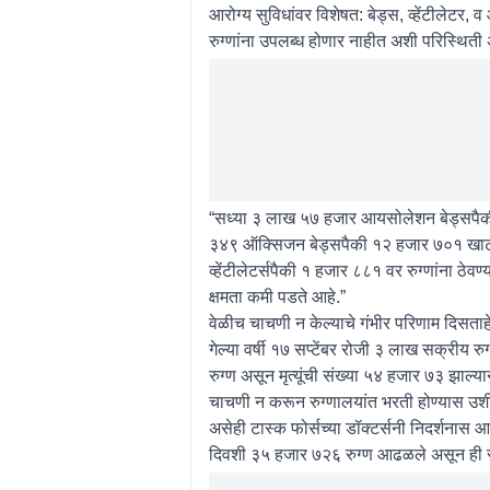
आरोग्य सुविधांवर विशेषत: बेड्स, व्हेंटीलेटर
रुग्णांना उपलब्ध होणार नाहीत अशी परिस्थिती 
“सध्या ३ लाख ५७ हजार आयसोलेशन बेड्सपैकी
३४९ ऑक्सिजन बेड्सपैकी १२ हजार ७०१ खाटा 
व्हेंटीलेटर्सपैकी १ हजार ८८१ वर रुग्णांना ठेव
क्षमता कमी पडते आहे.”
वेळीच चाचणी न केल्याचे गंभीर परिणाम दिसताह
गेल्या वर्षी १७ सप्टेंबर रोजी ३ लाख सक्रीय 
रुग्ण असून मृत्यूंची संख्या ५४ हजार ७३ झाल्या
चाचणी न करून रुग्णालयांत भरती होण्यास उ
असेही टास्क फोर्सच्या डॉक्टर्सनी निदर्शनास आ
दिवशी ३५ हजार ७२६ रुग्ण आढळले असून ही सं