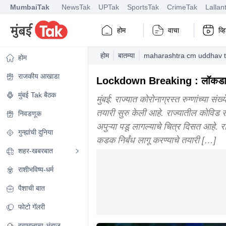
MumbaiTak
NewsTak
UPTak
SportsTak
CrimeTak
Lallan
होम
वाचा
व्
होम
बातम्या
maharashtra cm uddhav tha
होम
राजकीय आखाडा
Lockdown Breaking : लॉकडाऊनबा
मुंबई Tak बैठक
मुंबई: राज्यात कोरोनाग्रस्त रुग्णांच्या 
तयारी सुरु केली आहे. राज्यातील कोविड रुग
निवडणूक
अपुऱ्या पडू लागल्याचे चित्र दिसत आहे. रव
गुन्ह्यांची दुनिया
कडक निर्बंध लागू करण्याचे तयारी […]
शहर-खबरबात
राशीभविष्य-धर्म
पैशाची बात
फोटो गॅलरी
हवामानाचा अंदाज