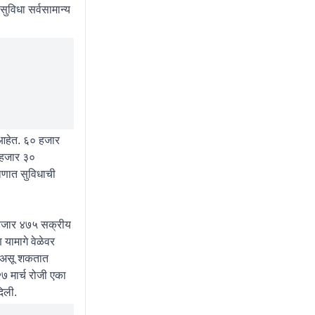
ुविधा सर्वसामान्य
आहेत. ६० हजार
 हजार ३०
माणात सुविधाची
३ हजार ४७५ सक्रीय
 यामागे वेळेवर
े असू शकतात
२७ मार्च रोजी एका
िली.