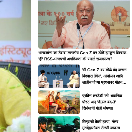
भागवतांना का ठेवावा लागतोय Gen Z वर डोळे झाकून विश्वास..
'ही' RSS-भाजपची अगतिकता की स्मार्ट राजकारण?
'मी Gen Z वर डोळे बंद करून
विश्वास ठेवेन', आंदोलन आणि
लाठीचार्जच्या प्रश्नावर मोहन
भागवत असं का म्हणाले?
प्रविण तरडेची 'ती' भावनिक
पोस्ट अन् 'देऊळ बंद-3'
सिनेमाची मोठी घोषणा!
मित्राची केली हत्या, नंतर
मृतदेहासोबत सेल्फी काढला