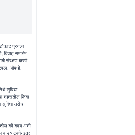
आटोकाट प्रयत्न
ी, विवाह समारंभ
ाचे संरक्षण करणे
ुरवठा, औषधी,
िथे सुविधा
या शहरातील किंवा
ण सुविधा तसेच
ी पडतील की काय अशी
कीय व २० टक्के इतर