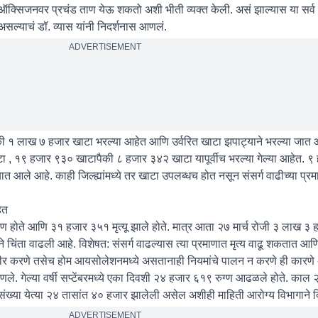
, व ऑक्सिजनवर प्रचंड ताण येऊ शकतो अशी भीती व्यक्त केली. असं झाल्यास या सर्व स
असल्याचं डॉ. व्यास यांनी निदर्शनास आणलं.
ADVERTISEMENT
 १ लाख ७ हजार खाटा भरल्या आहेत आणि उर्वरित खाटा झपाट्याने भरल्या जात 
, १९ हजार ९३० खाटापैकी ८ हजार ३४२ खाटा यापूर्वीच भरल्या गेल्या आहेत. ९
ण्यात आले आहे. काही जिल्ह्यांमध्ये तर खाटा उपलब्धच होत नसून संसर्ग वाढीच्या प्र
ेत
रुग्ण होते आणि ३१ हजार ३५१ मृत्यू झाले होते. मात्र आता २७ मार्च रोजी ३ लाख 
ने चिंता वाढली आहे. विशेषत: संसर्ग वाढल्यास त्या प्रमाणात मृत्य वाढू शकतात आणि
शीर करणे तसेच होम आयसोलेशनमध्ये असतानाही नियमांचे पालन न करणे ही कारण
णले. गेल्या वर्षी सप्टेंबरमध्ये एका दिवशी २४ हजार ६१९ रुग्ण आढळले होते. काल 
ख्या येत्या २४ तासांत ४० हजार झालेली असेल अशीही माहिती आरोग्य विभागाने द
ADVERTISEMENT