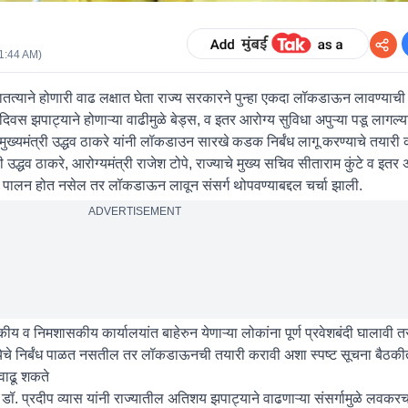
11:44 AM
)
ेत सातत्याने होणारी वाढ लक्षात घेता राज्य सरकारने पुन्हा एकदा लॉकडाऊन लावण्याची
ेंदिवस झपाट्याने होणाऱ्या वाढीमुळे बेड्स, व इतर आरोग्य सुविधा अपुऱ्या पडू लागल्
त मुख्यमंत्री उद्धव ठाकरे यांनी लॉकडाउन सारखे कडक निर्बंध लागू करण्याचे तयार
 उद्धव ठाकरे, आरोग्यमंत्री राजेश टोपे, राज्याचे मुख्य सचिव सीताराम कुंटे व इतर
 पालन होत नसेल तर लॉकडाऊन लावून संसर्ग थोपवण्याबद्दल चर्चा झाली.
ADVERTISEMENT
सकीय व निमशासकीय कार्यालयांत बाहेरुन येणाऱ्या लोकांना पूर्ण प्रवेशबंदी घालावी
्येचे निर्बंध पाळत नसतील तर लॉकडाऊनची तयारी करावी अशा स्पष्ट सूचना बैठकीत
ा वाढू शकते
ॉ. प्रदीप व्यास यांनी राज्यातील अतिशय झपाट्याने वाढणाऱ्या संसर्गामुळे लवकरच स