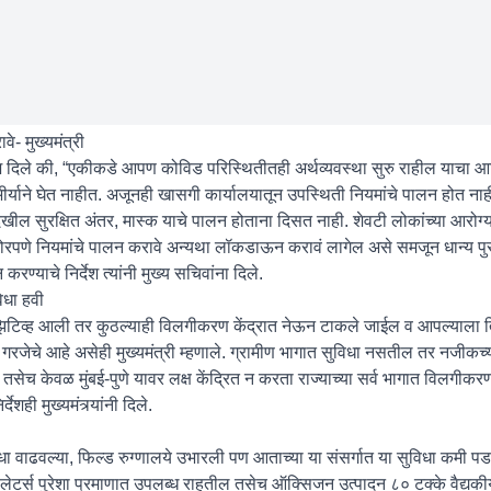
े- मुख्यमंत्री
निर्देश दिले की, “एकीकडे आपण कोविड परिस्थितीतही अर्थव्यवस्था सुरु राहील याचा 
र्याने घेत नाहीत. अजूनही खासगी कार्यालयातून उपस्थिती नियमांचे पालन होत नाह
देखील सुरक्षित अंतर, मास्क याचे पालन होताना दिसत नाही. शेवटी लोकांच्या आरोग्य
ठोरपणे नियमांचे पालन करावे अन्यथा लॉकडाऊन करावं लागेल असे समजून धान्य प
रण्याचे निर्देश त्यांनी मुख्य सचिवांना दिले.
िधा हवी
झिटिव्ह आली तर कुठल्याही विलगीकरण केंद्रात नेऊन टाकले जाईल व आपल्याला त
गरजेचे आहे असेही मुख्यमंत्री म्हणाले. ग्रामीण भागात सुविधा नसतील तर नजीकच्
सेच केवळ मुंबई-पुणे यावर लक्ष केंद्रित न करता राज्याच्या सर्व भागात विलगीकर
शही मुख्यमंत्र्यांनी दिले.
य सुविधा वाढवल्या, फिल्ड रुग्णालये उभारली पण आताच्या या संसर्गात या सुविधा कम
व्हेंटीलेटर्स पुरेशा प्रमाणात उपलब्ध राहतील तसेच ऑक्सिजन उत्पादन ८० टक्के वैद्य