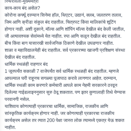
स्थिरावली-मुख्यमंत्री
काय-काय बंद असेल?
कोरोना कर्फ्यू दरम्यान सिनेमा हॉल, थिएटर, उद्यानं, क्लब, जलतरण तलाव,
जिम आणि क्रीडा संकुल बंद राहतील. चित्रपट किंवा मालिकांचे शूटिंग
होणार नाही. अशी दुकाने, मॉल्स आणि शॉपिंग मॉल्स देखील बंद केली जातील,
जी अत्यावश्यक सेवांमध्ये येत नाहीत. स्पा आणि सलून देखील बंद राहतील.
बीच किंवा बाग यासारखी सार्वजनिक ठिकाणे देखील उघडणार नाहीत.
शाळा व महाविद्यालयेही बंद राहतील. सर्व प्रकारच्या खाजगी प्रशिक्षण संस्था
देखील बंद राहतील.
धार्मिक स्थळंही राहणार बंद
1 जूनपर्यंत सकाळी 7 वाजेपर्यंत सर्व धार्मिक स्थळही बंद राहतील. म्हणजे
आपल्याल घरी राहूनच सगळ्या पूजापाठ करावे लागणार आहेत. दरम्यान,
धार्मिक स्थळी काम करणारे कर्मचारी आपले काम नेहमी सरकारने ठरवून
दिलेल्या गाईडलाइननुसार सुरु ठेवू शकतात. पण इतर कुणालाही तिथे येण्यास
परवानगी नसेल.
याशिवाय कोणत्याही प्रकारचा धार्मिक, सामाजिक, राजकीय आणि
सांस्कृतिक कार्यक्रम होणार नाही. जर कोणत्याही प्रकारचा राजकीय
कार्यक्रम असेल तर त्यात 200 पेक्षा जास्त लोक त्यामध्ये एकत्र येऊ शकत
नाहीत.