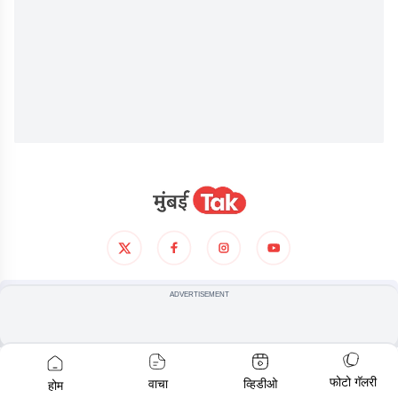
आमच्याविषयी
गोपनीयता धोरण
अटी आणिशर्थी
ADVERTISEMENT
© COPYRIGHT
2026
, ALL RIGHTS RESERVED
फोटो गॅलरी
वाचा
व्हिडीओ
होम