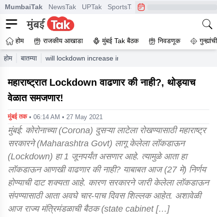
MumbaiTak
NewsTak
UPTak
SportsTak
CrimeTak
Lallantop
A
होम
राजकीय आखाडा
मुंबई Tak बैठक
निवडणूक
गुन्ह्यां
होम
बातम्या
will lockdown increase in maharashtra or not a decision i
महाराष्ट्रात Lockdown वाढणार की नाही?, थोड्याच
वेळात समजणार!
मुंबई तक
• 06:14 AM • 27 May 2021
मुंबई: कोरोनाच्या (Corona) दुसऱ्या लाटेला रोखण्यासाठी महाराष्ट्र
सरकारने (Maharashtra Govt) लागू केलेला लॉकडाऊन
(Lockdown) हा 1 जूनपर्यंत असणार आहे. त्यामुळे आता हा
लॉकडाऊन आणखी वाढणार की नाही? याबाबत आज (27 मे) निर्णय
होण्याची दाट शक्यता आहे. कारण सरकारने जारी केलेला लॉकडाऊन
संपण्यासाठी आता अवघे चार-पाच दिवस शिल्लक आहेत. अशावेळी
आज राज्य मंत्रिमंडळाची बैठक (state cabinet […]