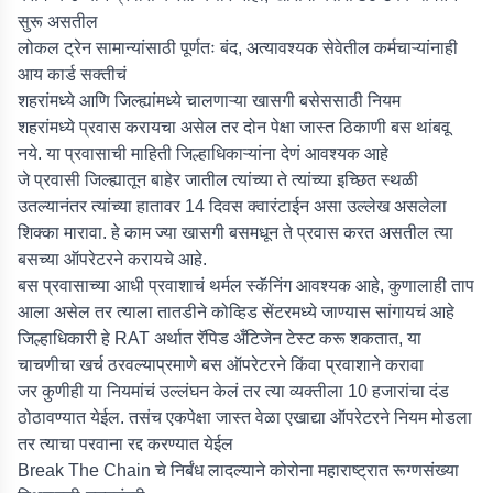
सुरू असतील
लोकल ट्रेन सामान्यांसाठी पूर्णतः बंद, अत्यावश्यक सेवेतील कर्मचाऱ्यांनाही
आय कार्ड सक्तीचं
शहरांमध्ये आणि जिल्ह्यांमध्ये चालणाऱ्या खासगी बसेससाठी नियम
शहरांमध्ये प्रवास करायचा असेल तर दोन पेक्षा जास्त ठिकाणी बस थांबवू
नये. या प्रवासाची माहिती जिल्हाधिकाऱ्यांना देणं आवश्यक आहे
जे प्रवासी जिल्ह्यातून बाहेर जातील त्यांच्या ते त्यांच्या इच्छित स्थळी
उतल्यानंतर त्यांच्या हातावर 14 दिवस क्वारंटाईन असा उल्लेख असलेला
शिक्का मारावा. हे काम ज्या खासगी बसमधून ते प्रवास करत असतील त्या
बसच्या ऑपरेटरने करायचे आहे.
बस प्रवासाच्या आधी प्रवाशाचं थर्मल स्कॅनिंग आवश्यक आहे, कुणालाही ताप
आला असेल तर त्याला तातडीने कोव्हिड सेंटरमध्ये जाण्यास सांगायचं आहे
जिल्हाधिकारी हे RAT अर्थात रॅपिड अँटिजेन टेस्ट करू शकतात, या
चाचणीचा खर्च ठरवल्याप्रमाणे बस ऑपरेटरने किंवा प्रवाशाने करावा
जर कुणीही या नियमांचं उल्लंघन केलं तर त्या व्यक्तीला 10 हजारांचा दंड
ठोठावण्यात येईल. तसंच एकपेक्षा जास्त वेळा एखाद्या ऑपरेटरने नियम मोडला
तर त्याचा परवाना रद्द करण्यात येईल
Break The Chain चे निर्बंध लादल्याने कोरोना महाराष्ट्रात रूग्णसंख्या