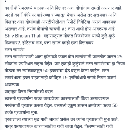
कार्गो कॅरिअरमध्ये चालक आणि क्लिनर अशा दोघांनाच समंती असणार आहे,
जर हे कार्गो कॅरिअर बाहेरच्या राज्यातून येणार असेल तर ड्रायव्हर आणि
क्लिनर अशा दोघांचाही आरटीपीसीआर रिपोर्ट निगेटिव्ह असणं आवश्यक
असणार आहे. तसंच दोघांची चाचणी ४८ तास आधी होणं आवश्यक आहे
Shiv Bhojan Thali: महाराष्ट्रात मोफत शिवभोजन थाळी कुठे-कुठे
मिळणार?, हॉटेलचं नाव, पत्ता सगळं काही एका क्लिकवर
लग्न समारंभ
लग्न समारंभासाठी आता हॉलमध्ये फक्त दोन तासांसाठी जास्तीत जास्त 25
लोकांना उपस्थित राहता येईल. जर एकाही कुटुंबाने लग्न समारंभाचा हा नियम
मोडला तर त्यांच्याकडून 50 हजारांचा दंड वसूल केला जाईल. लग्न
समारंभाला हजर राहतानाही कोव्हिड 19 प्रतिबंधाचे सगळे नियम पाळणं
आवश्यक
वाहतूक विषय नियमांमध्ये बदल
खासगी प्रवाशांना फक्त तातडीच्या कारणासाठी किंवा अत्यावश्यक
गरजेसाठी प्रवास करता येईल. बसमध्ये एकूण आसन क्षमतेच्या फक्त 50
टक्के प्रवाशांना मुभा.
प्रवाशाला त्याच्या मूळ गावी जायचं असेल तर त्यांना प्रवासाची मुभा आहे.
मात्र अत्यावश्यक कारणासाठीच गावी जाता येईल. फिरण्यासाठी गावी