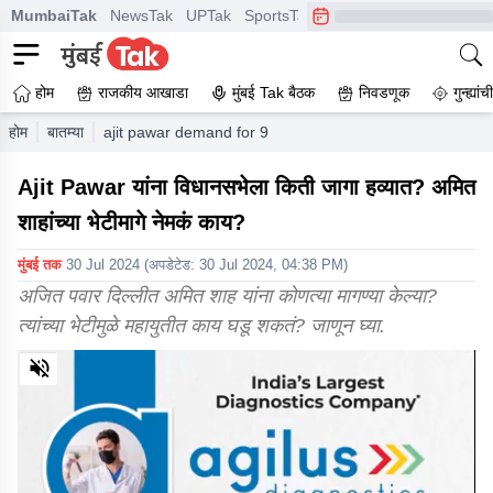
MumbaiTak
NewsTak
UPTak
SportsTak
CrimeTak
Lallantop
A
होम
राजकीय आखाडा
मुंबई Tak बैठक
निवडणूक
गुन्ह्यां
होम
बातम्या
ajit pawar demand for 90 seats in vidhan sabha and me
Ajit Pawar यांना विधानसभेला किती जागा हव्यात? अमित
शाहांच्या भेटीमागे नेमकं काय?
मुंबई तक
30 Jul 2024
(अपडेटेड:
30 Jul 2024, 04:38 PM
)
अजित पवार दिल्लीत अमित शाह यांना कोणत्या मागण्या केल्या?
त्यांच्या भेटीमुळे महायुतीत काय घडू शकतं? जाणून घ्या.
0
of
8
minutes,
12
seconds