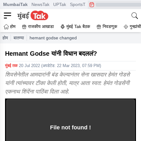
MumbaiTak
NewsTak
UPTak
SportsTak
CrimeTak
Lallantop
A
होम
राजकीय आखाडा
मुंबई Tak बैठक
निवडणूक
गुन्ह्यां
होम
बातम्या
hemant godse changed his statement
Hemant Godse यांनी विधान बदललं?
मुंबई तक
20 Jul 2022
(अपडेटेड:
22 Mar 2023, 07:59 PM
)
शिवसेनेतील आमदारांनी बंड केल्यानंतर सेना खासदार हेमंत गोडसे
यांनी त्यांच्यावर टीका केली होती, मात्र आता स्वत: हेमंत गोडसेंनी
एकनाथ शिंदेंना पाठिंबा दिला आहे.
File not found !
This video file cannot
be played.