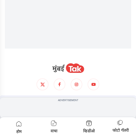
आमच्याविषयी
गोपनीयता धोरण
अटी आणिशर्थी
ADVERTISEMENT
© COPYRIGHT
2026
, ALL RIGHTS RESERVED
फोटो गॅलरी
वाचा
व्हिडीओ
होम