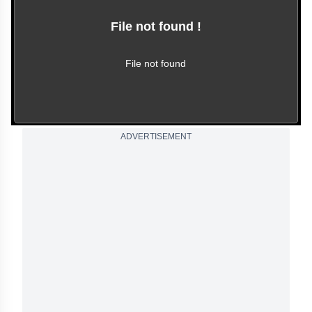
File not found !
This video file cannot
be played.
(Error Code: 102630)
File not found
ADVERTISEMENT