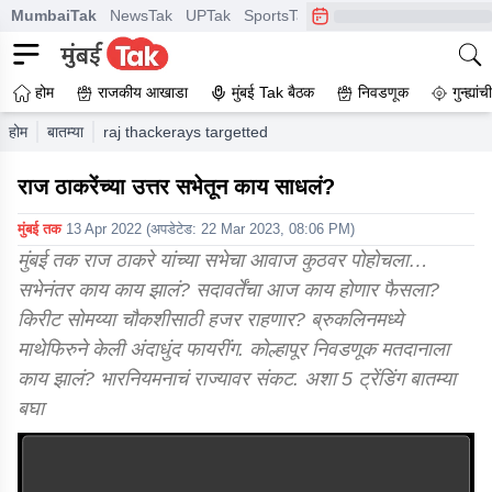
MumbaiTak
NewsTak
UPTak
SportsTak
CrimeTak
Lallantop
A
होम
राजकीय आखाडा
मुंबई Tak बैठक
निवडणूक
गुन्ह्यां
होम
बातम्या
raj thackerays targetted sharad pawar in his uttar sabha
राज ठाकरेंच्या उत्तर सभेतून काय साधलं?
मुंबई तक
13 Apr 2022
(अपडेटेड:
22 Mar 2023, 08:06 PM
)
मुंबई तक राज ठाकरे यांच्या सभेचा आवाज कुठवर पोहोचला…
सभेनंतर काय काय झालं? सदावर्तेंचा आज काय होणार फैसला?
किरीट सोमय्या चौकशीसाठी हजर राहणार? ब्रुकलिनमध्ये
माथेफिरुने केली अंदाधुंद फायरींग. कोल्हापूर निवडणूक मतदानाला
काय झालं? भारनियमनाचं राज्यावर संकट. अशा 5 ट्रेंडिंग बातम्या
बघा