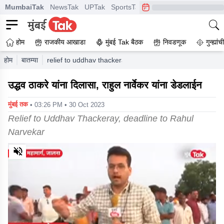
MumbaiTak
NewsTak
UPTak
SportsTak
CrimeTak
Lallantop
A
होम
राजकीय आखाडा
मुंबई Tak बैठक
निवडणूक
गुन्ह्यां
होम
बातम्या
relief to uddhav thackeray deadline to rahul narvekar
उद्धव ठाकरे यांना दिलासा, राहुल नार्वेकर यांना डेडलाईन
मुंबई तक
• 03:26 PM • 30 Oct 2023
Relief to Uddhav Thackeray, deadline to Rahul
Narvekar
0
of
2
minutes,
48
seconds