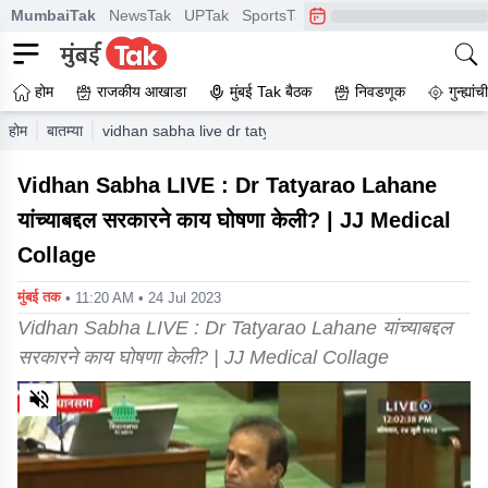
MumbaiTak
NewsTak
UPTak
SportsTak
CrimeTak
Lallantop
A
होम
राजकीय आखाडा
मुंबई Tak बैठक
निवडणूक
गुन्ह्यां
होम
बातम्या
vidhan sabha live dr tatyarao lahane jj medical collage
Vidhan Sabha LIVE : Dr Tatyarao Lahane
यांच्याबद्दल सरकारने काय घोषणा केली? | JJ Medical
Collage
मुंबई तक
• 11:20 AM • 24 Jul 2023
Vidhan Sabha LIVE : Dr Tatyarao Lahane यांच्याबद्दल
सरकारने काय घोषणा केली? | JJ Medical Collage
0
of
6
minutes,
43
seconds