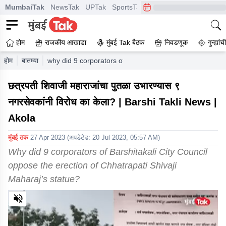
MumbaiTak
NewsTak
UPTak
SportsTak
CrimeTak
Lallantop
A
होम
राजकीय आखाडा
मुंबई Tak बैठक
निवडणूक
गुन्ह्यां
होम
बातम्या
why did 9 corporators of barshitakali city council oppose
छत्रपती शिवाजी महाराजांचा पुतळा उभारण्यास ९
नगरसेवकांनी विरोध का केला? | Barshi Takli News |
Akola
मुंबई तक
27 Apr 2023
(अपडेटेड:
20 Jul 2023, 05:57 AM
)
Why did 9 corporators of Barshitakali City Council
oppose the erection of Chhatrapati Shivaji
Maharaj’s statue?
0
of
4
minutes,
31