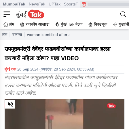
MumbaiTak
NewsTak
UPTak
SportsTak
CrimeTak
Lallantop
A
होम
राजकीय आखाडा
मुंबई Tak बैठक
निवडणूक
गुन्ह्यां
होम
बातम्या
woman identified after attack on deputy cm fadnavis offi
उपमुख्यमंत्री देवेंद्र फडणवीसांच्या कार्यालयावर हल्ला
करणारी महिला कोण? पाहा VIDEO
मुंबई तक
28 Sep 2024
(अपडेटेड:
28 Sep 2024, 08:33 AM
)
मंत्रालयातील उपमुख्यमंत्री देवेंद्र फडणवीस यांच्या कार्यालयावर
हल्ला करणाऱ्या महिलेची ओळख पटली. तिचे काही जुने व्हिडीओ
समोर आले आहेत.
0
of
3
minutes,
6
seconds