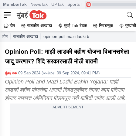
MumbaiTak
NewsTak
UPTak
SportsTak
CrimeTak
Lallantop
A
होम
राजकीय आखाडा
मुंबई Tak बैठक
निवडणूक
गुन्ह्यां
होम
राजकीय आखाडा
opinion poll mazi ladki bahin yojana will be a 
Opinion Poll: माझी लाडकी बहीण योजना विधानसभेला
जादू करणार? शिंदे सरकारसाठी मोठी बातमी
मुंबई तक
09 Sep 2024
(अपडेटेड:
09 Sep 2024, 09:41 PM
)
Opinion Poll and Mazi Ladki Bahin Yojana: माझी
लाडकी बहीण योजनेचा आगामी निवडणुकीवर नेमका काय परिणाम
होणार याबाबत ओपिनियन पोलमधून नवी माहिती समोर आली आहे.
ADVERTISEMENT