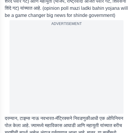
शरद पवार गट) आणि महायुती (भाजप, राष्ट्रवादी अजित पवार गट, शिवसेना
शिंदे गट) यांच्यात आहे. (opinion poll mazi ladki bahin yojana will
be a game changer big news for shinde government)
ADVERTISEMENT
दरम्यान, टाइम्स नाऊ नवभारत-मॅट्रिक्सने निवडणुकीआधी एक ओपिनियन
पोल केला आहे. ज्यामध्ये महाविकास आघाडी आणि महायुती यांच्यात बरीच
चुरशीची स्पर्धा असेल अंदाज वर्तवण्यात आला आहे. मात्र, या सर्व्हेमध्ये