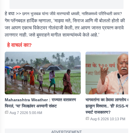
हे बघा >>
छगन भुजबळ यांना जीवे मारण्याची धमकी, नाशिकमध्ये परिस्थिती काय?
गेम प्लॅनबद्दल हार्दिक म्हणाला, ‘माझ्या मते, सिराज आणि मी बोललो होतो की
जर आपण एकाच विकेटवर गोलंदाजी केली, तर आपण जास्त प्रयत्न करावे
लागणार नाही. जसे बुमराहने मागील सामन्यांमध्ये केले आहे.’
हे वाचलं का?
Maharashtra Weather : राज्यात वातावरण
भागवतांना का ठेवावा लागतोय G
फिरलं, 'या' जिल्ह्यांवर अस्मानी संकट
झाकून विश्वास.. 'ही' RSS-भा
स्मार्ट राजकारण?
Aug 7 2026 5:00 AM
Aug 6 2026 10:13 PM
ADVERTISEMENT