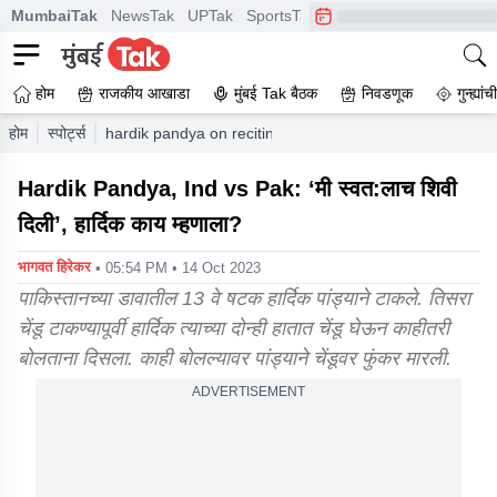
MumbaiTak
NewsTak
UPTak
SportsTak
CrimeTak
Lallantop
A
होम
राजकीय आखाडा
मुंबई Tak बैठक
निवडणूक
गुन्ह्यां
होम
स्पोर्ट्स
hardik pandya on reciting mantra in india vs pakistan m
Hardik Pandya, Ind vs Pak: ‘मी स्वत:लाच शिवी
दिली’, हार्दिक काय म्हणाला?
भागवत हिरेकर
• 05:54 PM • 14 Oct 2023
पाकिस्तानच्या डावातील 13 वे षटक हार्दिक पांड्याने टाकले. तिसरा
चेंडू टाकण्यापूर्वी हार्दिक त्याच्या दोन्ही हातात चेंडू घेऊन काहीतरी
बोलताना दिसला. काही बोलल्यावर पांड्याने चेंडूवर फुंकर मारली.
ADVERTISEMENT