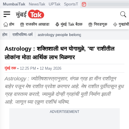
MumbaiTak
NewsTak
UPTak
SportsTak
CrimeTak
Lallantop
A
होम
राजकीय आखाडा
मुंबई Tak बैठक
निवडणूक
गुन्ह्यां
होम
राशीभविष्य-धर्म
astrology people belonging to these zodiac signs ar
Astrology : शक्तिशाली धन योगामुळे, 'या' राशीतील
लोकांना मोठा आर्थिक लाभ मिळणार
मुंबई तक
• 12:25 PM • 12 May 2026
Astrology : ज्योतिषशास्त्रानुसार, मंगळ ग्रह हा मीन राशीतून
बाहेर पजून मेष राशीत प्रवेश करणार आहे. मेष राशीत पूर्वीपासून बुध
ग्रह वास्तव्य करतो, ज्यामुळे दोन्ही ग्रहांची युती निर्माण झाली
आहे. जाणून घ्या एकूण राशींचं भविष्य.
ADVERTISEMENT