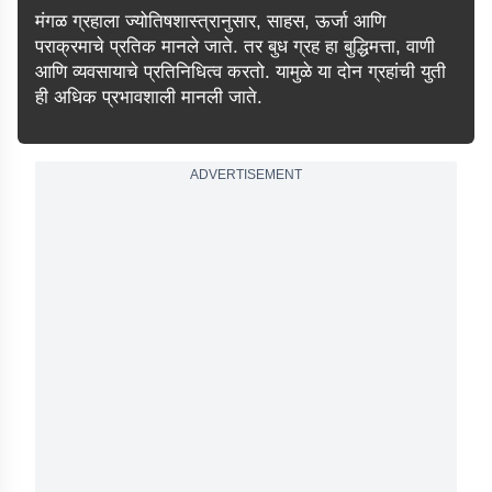
मंगळ ग्रहाला ज्योतिषशास्त्रानुसार, साहस, ऊर्जा आणि
पराक्रमाचे प्रतिक मानले जाते. तर बुध ग्रह हा बुद्धिमत्ता, वाणी
आणि व्यवसायाचे प्रतिनिधित्व करतो. यामुळे या दोन ग्रहांची युती
ही अधिक प्रभावशाली मानली जाते.
ADVERTISEMENT