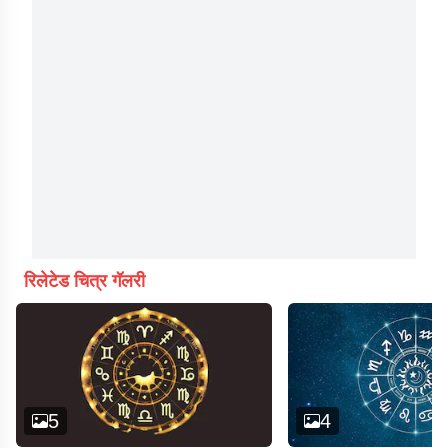
रिलेटेड चित्र गॅलरी
5
4