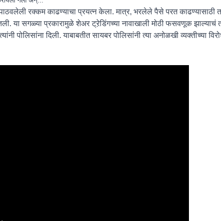
त पाठवलेली रक्कम काढण्याचा प्रयत्न केला. मात्र, भरलेले पैसे परत काढण्यासाठी 
ितली. या सगळ्या प्रकारामुळे शेअर ट्रे़डिंगच्या नावाखाली मोठी फसवणूक झाल्याचं
यांनी पोलिसांना दिली. याबाबतीत सायबर पोलिसांनी त्या अनोळखी व्यक्तीच्या विरो