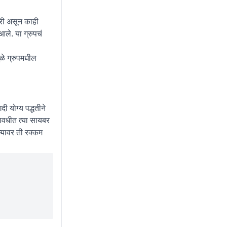
ारी असून काही
आले. या ग्रुपचं
ुळे ग्रुपमधील
ी योग्य पद्धतीने
लावधीत त्या सायबर
त्यावर ती रक्कम