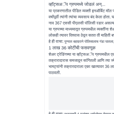
व्हॉट्सअॅप ग्रुपमध्ये जोडलं अन्...
या प्रकरणातील पीडित व्यक्ती इनऑर्बिट मॉल 
वर्षांपूर्वी त्यांनी त्यांचा व्यवसाय बंद केला
नाव 367 एससी पीएलसी पॉलिसी रडार असल्या
या ग्रुपच्या माध्यमातून ग्रुपमधील व्यक्तींन
लोकही त्यावर विश्वास ठेवून सतत ती माहिती ब
हे ही वाचा:
पुण्यात बहाद्दराने पोलिसालाच गंडा घात
1 लाख 36 कोटींची फसवणूक
शेअर ट्रेडिंगच्या या व्हॉट्सअॅप ग्रुपमधील एक
तक्रारादारास समजावून सांगितली आणि त्या ज्ये
भामट्यांनी तक्रारदाराला एका खात्यावर 36 लाख र
पाठवली.
हे ही वाचा:
मध्यरात्री 4 मुलांच्या आईसोबत रोमान्स 