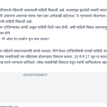
परिसराचे रहिवासी असल्याची माहिती मिळाली आहे. फसवणूक झालेली व्यक्ती व्याप
 होता. घरी असताना अचानक त्यांचा नंबर एका अनोळखी व्हॉट्सअॅप ग्रुपमध्ये जोडण्यात 
ची माहिती मिळाली आहे.
ा शेअर ट्रेडिंगबाबत अगदी अचूक माहिती दिली जात होती. अशी माहिती मिळत असल्याम
घत होते.
ला, 'ती' ऑफर देत लाखोंना चुना कसा लावला?
ा महिलेने तक्रारदाराशी संपर्क साधला. तिने शेअर ट्रेडिंगविषयी सगळी माहिती अगद
ष्ठ व्यक्तीचाही त्या महिलेच्या बोलण्यावर विश्वास बसला. 16 मे ते 17 जून या का
ुपये भरण्यास सांगितले. ज्येष्ठ व्यक्तीनेही विश्वास ठेवून त्यांनी सांगितलेल्या खा
ADVERTISEMENT
करायला गेला अन्...