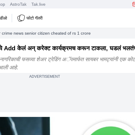
top
AstroTak
Tak.live
हिडीओ
फोटो गॅलरी
crime news senior citizen cheated of rs 1 crore 36 lakh through share
े Add केलं अन् करेक्ट कार्यक्रमच करून टाकला, घडलं भलतं
ष्ठ नागरिकाची फसव्या शेअर ट्रेडिंग अॅपमार्फत सायबर भामट्यांनी एक क
 आली आहे.
ADVERTISEMENT