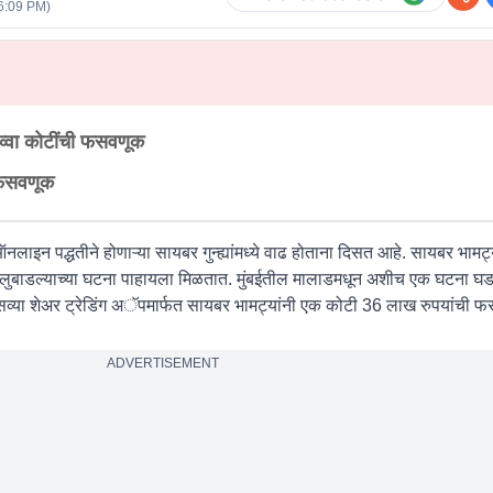
6:09 PM
)
व्वा कोटींची फसवणूक
 फसवणूक
लाइन पद्धतीने होणाऱ्या सायबर गुन्ह्यांमध्ये वाढ होताना दिसत आहे. सायबर भामट्य
े लुबाडल्याच्या घटना पाहायला मिळतात. मुंबईतील मालाडमधून अशीच एक घटना घडल्
फसव्या शेअर ट्रेडिंग अॅपमार्फत सायबर भामट्यांनी एक कोटी 36 लाख रुपयांची फ
ADVERTISEMENT