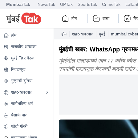
MumbaiTak
NewsTak
UPTak
SportsTak
CrimeTak
Lallan
होम
वाचा
व्
होम
शहर-खबरबात
मुंबई
mumbai cyber 
होम
राजकीय आखाडा
मुंबईची खबर: WhatsApp ग्रुपमध्य
मुंबई Tak बैठक
मुंबईतील मालाडमध्ये एका 77 वर्षीय ज्ये
रुपयांची फसवणूक केल्याची बातमी समोर
निवडणूक
गुन्ह्यांची दुनिया
शहर-खबरबात
राशीभविष्य-धर्म
पैशाची बात
फोटो गॅलरी
हवामानाचा अंदाज