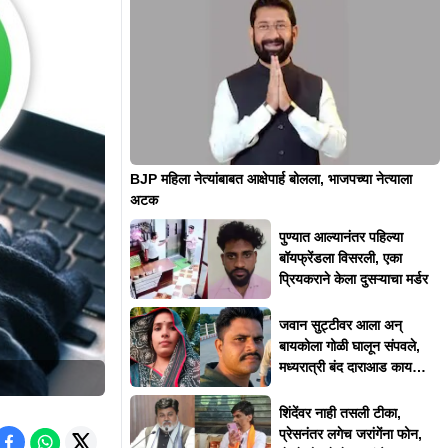
BJP महिला नेत्यांबाबत आक्षेपार्ह बोलला, भाजपच्या नेत्याला
अटक
पुण्यात आल्यानंतर पहिल्या
बॉयफ्रेंडला विसरली, एका
प्रियकराने केला दुसऱ्याचा मर्डर
जवान सुट्टीवर आला अन्
बायकोला गोळी घालून संपवले,
मध्यरात्री बंद दाराआड काय
घडलं?
शिंदेंवर नाही तसली टीका,
प्रेसनंतर लगेच जरांगेंना फोन,