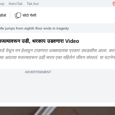
top
AstroTak
Tak.live
हिडीओ
फोटो गॅलरी
ife jumps from eighth floor ends in tragedy
या मजल्यावरून उडी, थरकाप उडवणारा Video
भाडे येथून मन हेलावून टाकणारा धक्कादायक प्रकार उघडकीस आला. कात
्या आठव्या मजल्यावरून उडी मारत एका महिलेनं जीवन संपवलं. या घटनेनं 
ADVERTISEMENT