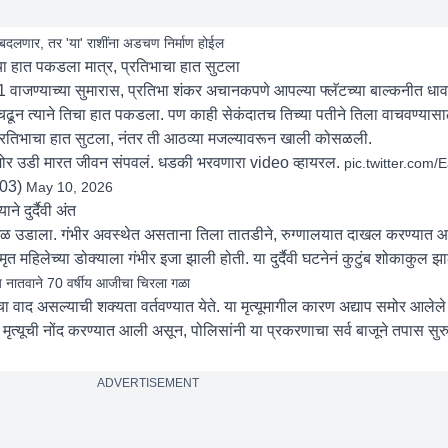
 बदलणार, तर 'या' राशींना अडचण निर्माण होईल
चा हात पकडला मात्र, प्रतिभाचा हात सुटला
1 वाजण्याच्या सुमारास, प्रतिभा शंकर अचानकपणे आपल्या फ्लॅटच्या बाल्कनीत धा
ून त्याने तिचा हात पकडला. पण काही सेकंदातच तिच्या पतीने तिला वाचवण्यासाठी
प्रतिभाचा हात सुटला, नंतर ती आठव्या मजल्यावरून खाली कोसळली.
समोर उडी मारत जीवन संपवलं. धडकी भरवणारा video व्हायरल.
pic.twitter.com/
03)
May 10, 2026
े दुर्दैवी अंत
 उडाला. गंभीर अवस्थेत असताना तिला तातडीने, रुग्णालयात दाखल करण्यात आल
ृत महिलेच्या डोक्याला गंभीर इजा झाली होती. या दुर्दैवी घटनेनं कुटुंब शोकाकुल झ
षीय नातवाने 70 वर्षीय आजीचा चिरला गळा
ंबाचा वाद असल्याची शक्यता वर्तवण्यात येते. या मृत्यूमागील कारण अद्याप समोर आलेल
्यूची नोंद करण्यात आली असून, पोलिसांनी या प्रकरणाचा सर्व बाजूने तपास सुरु
ADVERTISEMENT