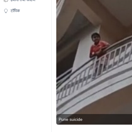
टॉपिक
Pune suicide