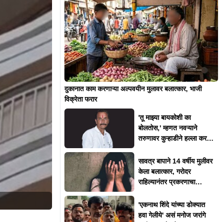
दुकानात काम करणाऱ्या अल्पवयीन मुलावर बलात्कार, भाजी
विक्रेता फरार
'तू माझ्या बायकोशी का
बोलतोस,' म्हणत नवऱ्याने
तरुणावर कुऱ्हाडीने हल्ला करत
संपवलं
सावत्र बापाने 14 वर्षीय मुलीवर
केला बलात्कार, गरोदर
राहिल्यानंतर प्रकरणाचा
उलगडा
'एकनाथ शिंदे यांच्या डोक्यात
हवा गेलीये' असं मनोज जरांगे