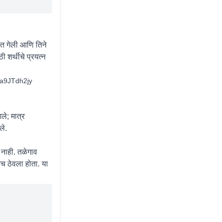
वत गेली आणि तिने
 शर्थीचे प्रयत्न
Ea9JTdh2jy
े; मात्र
ाले.
े नाही. तळेगाव
च ठेवला होता. या