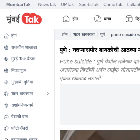
MumbaiTak
NewsTak
UPTak
SportsTak
CrimeTak
Lallan
होम
वाचा
व्
होम
शहर-खबरबात
पुणे
pune suicide w
होम
राजकीय आखाडा
पुणे : नवऱ्यासमोर बायकोची आठव्
मुंबई Tak बैठक
Pune suicide : पुणे येथील तळेगाव दा
असलेल्या व्हिटीपी अर्बन लाईफ सोसायटीच
निवडणूक
एकच खळबळ उडाली.
गुन्ह्यांची दुनिया
शहर-खबरबात
राशीभविष्य-धर्म
पैशाची बात
फोटो गॅलरी
हवामानाचा अंदाज