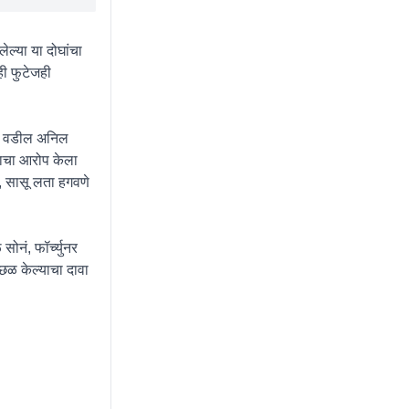
ेल्या या दोघांचा
ही फुटेजही
ीचे वडील अनिल
ळाचा आरोप केला
े, सासू लता हगवणे
सोनं, फॉर्च्युनर
 छळ केल्याचा दावा