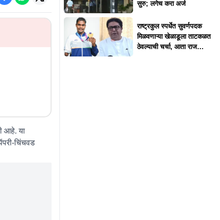
सुरु; लगेच करा अर्ज
राष्ट्रकुल स्पर्धेत सुवर्णपदक
मिळवणाऱ्या खेळाडूला ताटकळत
ठेवल्याची चर्चा, आता राज
ठाकरेंनी दिलं स्पष्टीकरण
ी आहे. या
पिंपरी-चिंचवड