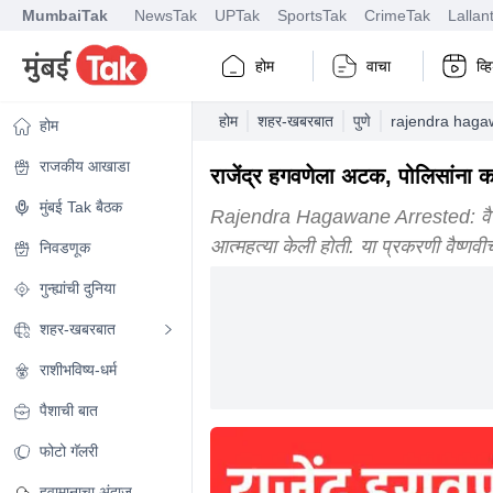
MumbaiTak
NewsTak
UPTak
SportsTak
CrimeTak
Lallan
होम
वाचा
व्
होम
शहर-खबरबात
पुणे
rajendra hagaw
होम
राजकीय आखाडा
राजेंद्र हगवणेला अटक, पोलिसांना
मुंबई Tak बैठक
Rajendra Hagawane Arrested: वैष्णवी
आत्महत्या केली होती. या प्रकरणी वैष्णव
निवडणूक
गुन्ह्यांची दुनिया
शहर-खबरबात
राशीभविष्य-धर्म
पैशाची बात
फोटो गॅलरी
हवामानाचा अंदाज