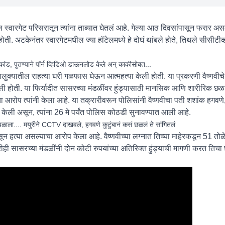
स्वारगेट परिसरातून त्यांना ताब्यात घेतलं आहे. गेल्या आठ दिवसांपासून फरार असल
ती. अटकेनंतर स्वारगेटमधील ज्या हॉटेलमध्ये हे दोघं थांबले होते, तिथले सीसीटीव्
 कांड, पुतण्याने पॉर्न व्हिडिओ डाऊनलोड केले अन् काकीसोबत...
 तालुक्यातील राहत्या घरी गळफास घेऊन आत्महत्या केली होती. या प्रकरणी वैष्णव
िली होती. या फिर्यादीत सासरच्या मंडळींवर हुंड्यासाठी मानसिक आणि शारीरिक छ
चा आरोप त्यांनी केला आहे. या तक्रारीवरून पोलिसांनी वैष्णवीचा पती शशांक हगवण
 केली असून, त्यांना 26 मे पर्यंत पोलिस कोठडी सुनावण्यात आली आहे.
ाला.... मयुरीने CCTV दाखवले, हगवणे कुटुंबानं कसं छळलं ते सांगितलं
 नसून हत्या असल्याचा आरोप केला आहे. वैष्णवीच्या लग्नात तिच्या माहेरकडून 51 तोळे 
ीही सासरच्या मंडळींनी दोन कोटी रुपयांच्या अतिरिक्त हुंड्याची मागणी करत तिचा