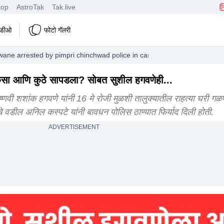
top
AstroTak
Tak.live
हिडीओ
फोटो गॅलरी
ane arrested by pimpri chinchwad police in case of vaishnavi hagawa
 कसा आणि कुठे सापडला? सोबत सुशील हगवणेही...
 शशांक हगवणे यांनी 16 मे रोजी मुळशी तालुक्यातील राहत्या घरी ग
ीचे वडील अनिल कस्पटे यांनी बावधन पोलिस ठाण्यात फिर्याद दिली होती.
ADVERTISEMENT