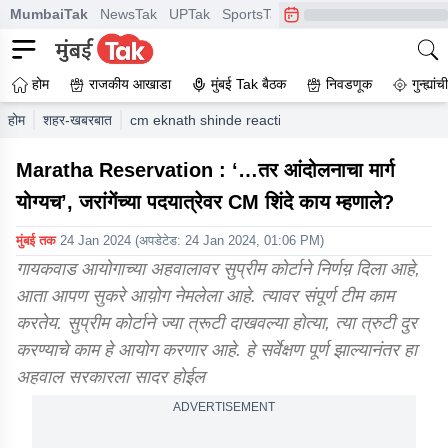
MumbaiTak
NewsTak
UPTak
SportsTak
CrimeTak
Lallantop
A
होम
राजकीय आखाडा
मुंबई Tak बैठक
निवडणूक
गुन्ह्यां
होम
शहर-खबरबात
cm eknath shinde reaction on manoj jarange patil a
Maratha Reservation : ‘…तर आंदोलनाचा मार्ग
योग्यच’, जरांगेंच्या पदयात्रेवर CM शिंदे काय म्हणाले?
मुंबई तक
24 Jan 2024
(अपडेटेड:
24 Jan 2024, 01:06 PM
)
गायकवाड आयोगाच्या अहवालावर सुप्रीम कोर्टाने निर्णय़ दिला आहे,
आता आपण सुकरे आय़ोग नेमलेला आहे. त्यावर संपूर्ण टीम काम
करतेय. सुप्रीम कोर्टाने ज्या त्रूटी दाखवल्या होत्या, त्या त्रुटी दुर
करण्याचे काम हे आयोग करणार आहे. हे सर्वेक्षण पूर्ण झाल्यानंतर हा
अहवाल सरकारला सादर होईल
ADVERTISEMENT