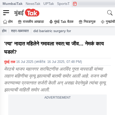
MumbaiTak
NewsTak
UPTak
SportsTak
CrimeTak
Lallantop
A
होम
राजकीय आखाडा
मुंबई Tak बैठक
निवडणूक
गुन्ह्यां
होम
शहर-खबरबात
did bariatric surgery for weight loss but death due
'त्या' नादात महिलेने गमावला स्वत:चा जीव... नेमकं काय
घडलं?
मुंबई तक
16 Jul 2025
(अपडेटेड:
16 Jul 2025, 07:48 PM
)
मेरठचे भाजप महानगर सरचिटणीस अरविंद गुप्ता मारवाडी यांच्या
लहान बहिणीचा मृत्यू झाल्याची बातमी समोर आली आहे. वजन कमी
करण्याच्या प्रयत्नात सर्जरी केली अन् असह्य वेदनेमुळे त्यांचा मृत्यू
झाल्याची माहिती समोर आली.
ADVERTISEMENT