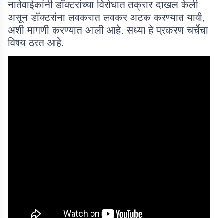
नातेवाईकांनी डॉक्टरांच्या विरोधात तक्रार दाखल केली
असून डॉक्टरांना लवकरात लवकर अटक करण्यात यावी,
अशी मागणी करण्यात आली आहे. सध्या हे प्रकरण चर्चेचा
विषय ठरत आहे.