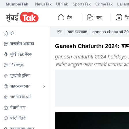
MumbaiTak
NewsTak
UPTak
SportsTak
CrimeTak
Lallan
होम
वाचा
व्
होम
शहर-खबरबात
ganesh chaturhti 20
होम
राजकीय आखाडा
Ganesh Chaturthi 2024: बाप्पाच 
मुंबई Tak बैठक
ganesh chaturhti 2024 holidays : सणास
सर्वांना आतुरता फक्त गणपती बाप्पाच्या आ
निवडणूक
गुन्ह्यांची दुनिया
शहर-खबरबात
राशीभविष्य-धर्म
पैशाची बात
फोटो गॅलरी
हवामानाचा अंदाज