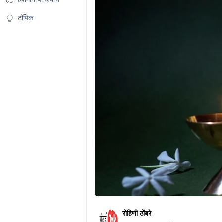
टॉपिक
रोहिणी ठोंबरे