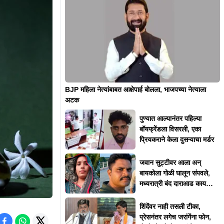
BJP महिला नेत्यांबाबत आक्षेपार्ह बोलला, भाजपच्या नेत्याला
अटक
पुण्यात आल्यानंतर पहिल्या
बॉयफ्रेंडला विसरली, एका
प्रियकराने केला दुसऱ्याचा मर्डर
जवान सुट्टीवर आला अन्
बायकोला गोळी घालून संपवले,
मध्यरात्री बंद दाराआड काय
घडलं?
शिंदेंवर नाही तसली टीका,
प्रेसनंतर लगेच जरांगेंना फोन,