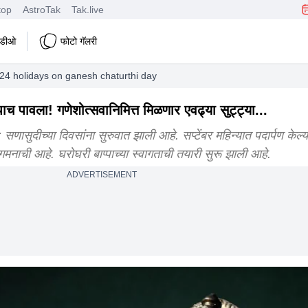
top
AstroTak
Tak.live
हिडीओ
फोटो गॅलरी
24 holidays on ganesh chaturthi day
पावला! गणेशोत्सवानिमित्त मिळणार एवढ्या सुट्ट्या...
ुदीच्या दिवसांना सुरुवात झाली आहे. सप्टेंबर महिन्यात पदार्पण केल्
गमनाची आहे. घरोघरी बाप्पाच्या स्वागताची तयारी सुरू झाली आहे.
ADVERTISEMENT