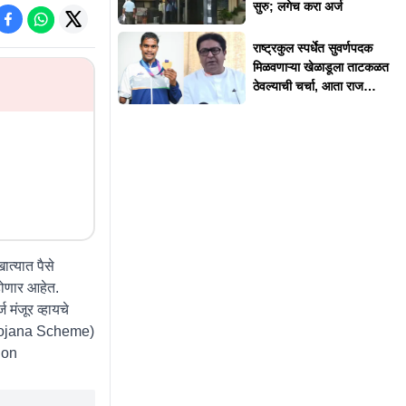
सुरु; लगेच करा अर्ज
राष्ट्रकुल स्पर्धेत सुवर्णपदक
मिळवणाऱ्या खेळाडूला ताटकळत
ठेवल्याची चर्चा, आता राज
ठाकरेंनी दिलं स्पष्टीकरण
त्यात पैसे
 होणार आहेत.
 मंजूर व्हायचे
n Yojana Scheme)
ion