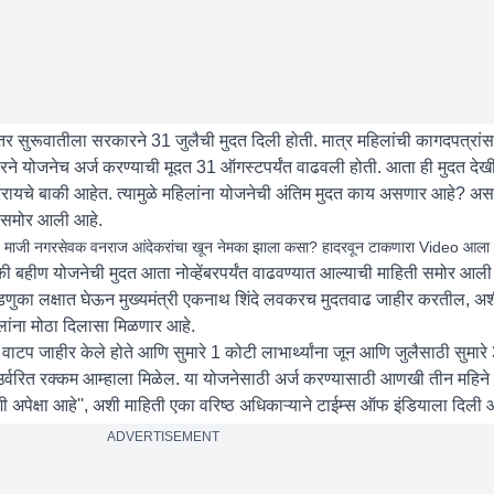
तर सुरूवातीला सरकारने 31 जुलैची मुदत दिली होती. मात्र महिलांची कागदपत्रा
ने योजनेच अर्ज करण्याची मूदत 31 ऑगस्टपर्यंत वाढवली होती. आता ही मुदत देख
रायचे बाकी आहेत. त्यामुळे महिलांना योजनेची अंतिम मुदत काय असणार आहे? अस
ट समोर आली आहे.
ी नगरसेवक वनराज आंदेकरांचा खून नेमका झाला कसा? हादरवून टाकणारा Video आला
डकी बहीण योजनेची मुदत आता नोव्हेंबरपर्यंत वाढवण्यात आल्याची माहिती समोर आली आ
िवडणुका लक्षात घेऊन मुख्यमंत्री एकनाथ शिंदे लवकरच मुदतवाढ जाहीर करतील, अश
हिलांना मोठा दिलासा मिळणार आहे.
ट वाटप जाहीर केले होते आणि सुमारे 1 कोटी लाभार्थ्यांना जून आणि जुलैसाठी सुमार
र्वरित रक्कम आम्हाला मिळेल. या योजनेसाठी अर्ज करण्यासाठी आणखी तीन महिने नोव
ी अपेक्षा आहे'', अशी माहिती एका वरिष्ठ अधिकाऱ्याने टाईम्स ऑफ इंडियाला दिली 
ADVERTISEMENT