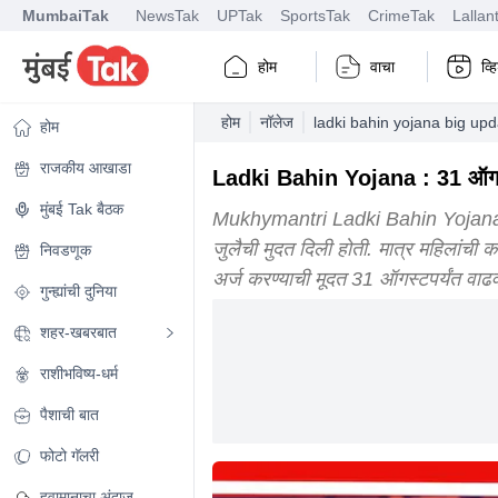
MumbaiTak
NewsTak
UPTak
SportsTak
CrimeTak
Lallan
होम
वाचा
व्
होम
नॉलेज
ladki bahin yojana big upd
होम
राजकीय आखाडा
Ladki Bahin Yojana : 31 ऑगस्ट 
मुंबई Tak बैठक
Mukhymantri Ladki Bahin Yojana Sc
जुलैची मुदत दिली होती. मात्र महिलांची
निवडणूक
अर्ज करण्याची मूदत 31 ऑगस्टपर्यंत वाढ
गुन्ह्यांची दुनिया
शहर-खबरबात
राशीभविष्य-धर्म
पैशाची बात
फोटो गॅलरी
हवामानाचा अंदाज