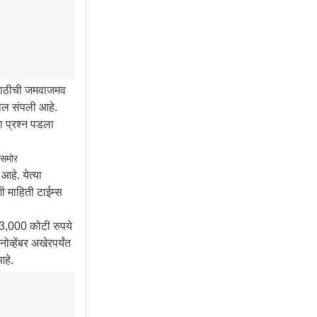
ंसाठीची जमवाजमव
ील संपली आहे.
ा प्रश्न पडला
 समोर
हे. येत्या
ी माहिती टाईम्स
े 3,000 कोटी रुपये
्हेंबर अखेरपर्यंत
आहे.