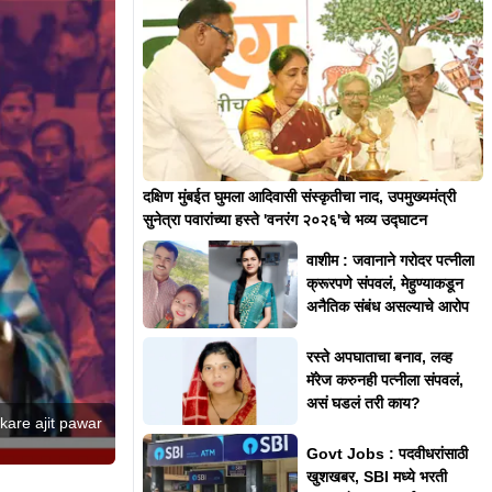
दक्षिण मुंबईत घुमला आदिवासी संस्कृतीचा नाद, उपमुख्यमंत्री
सुनेत्रा पवारांच्या हस्ते 'वनरंग २०२६'चे भव्य उद्घाटन
वाशीम : जवानाने गरोदर पत्नीला
क्रूरपणे संपवलं, मेहुण्याकडून
अनैतिक संबंध असल्याचे आरोप
रस्ते अपघाताचा बनाव, लव्ह
मॅरेज करुनही पत्नीला संपवलं,
असं घडलं तरी काय?
kare ajit pawar
Govt Jobs : पदवीधरांसाठी
खुशखबर, SBI मध्ये भरती