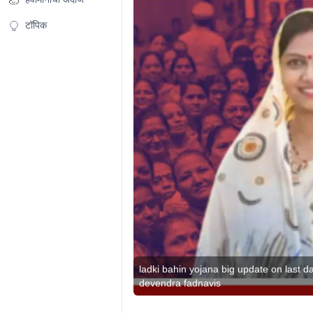
टॉपिक
ladki bahin yojana big update on last d
devendra fadnavis