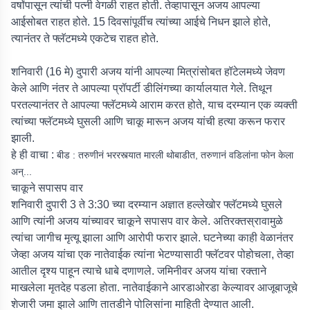
वर्षांपासून त्यांची पत्नी वेगळी राहत होती. तेव्हापासून अजय आपल्या
आईसोबत राहत होते. 15 दिवसांपूर्वीच त्यांच्या आईचे निधन झाले होते,
त्यानंतर ते फ्लॅटमध्ये एकटेच राहत होते.
शनिवारी (16 मे) दुपारी अजय यांनी आपल्या मित्रांसोबत हॉटेलमध्ये जेवण
केले आणि नंतर ते आपल्या प्रॉपर्टी डीलिंगच्या कार्यालयात गेले. तिथून
परतल्यानंतर ते आपल्या फ्लॅटमध्ये आराम करत होते, याच दरम्यान एक व्यक्ती
त्यांच्या फ्लॅटमध्ये घुसली आणि चाकू मारून अजय यांची हत्या करून फरार
झाली.
हे ही वाचा :
बीड : तरुणीनं भररस्त्यात मारली थोबाडीत, तरुणानं वडिलांना फोन केला
अन्...
चाकूने सपासप वार
शनिवारी दुपारी 3 ते 3:30 च्या दरम्यान अज्ञात हल्लेखोर फ्लॅटमध्ये घुसले
आणि त्यांनी अजय यांच्यावर चाकूने सपासप वार केले. अतिरक्तस्रावामुळे
त्यांचा जागीच मृत्यू झाला आणि आरोपी फरार झाले. घटनेच्या काही वेळानंतर
जेव्हा अजय यांचा एक नातेवाईक त्यांना भेटण्यासाठी फ्लॅटवर पोहोचला, तेव्हा
आतील दृश्य पाहून त्याचे धाबे दणाणले. जमिनीवर अजय यांचा रक्ताने
माखलेला मृतदेह पडला होता. नातेवाईकाने आरडाओरडा केल्यावर आजूबाजूचे
शेजारी जमा झाले आणि तातडीने पोलिसांना माहिती देण्यात आली.