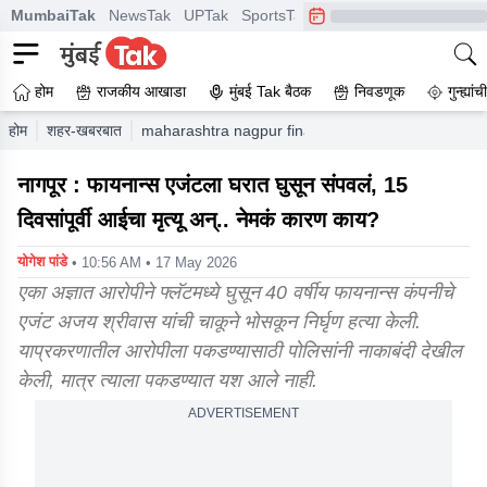
MumbaiTak
NewsTak
UPTak
SportsTak
CrimeTak
Lallantop
A
होम
राजकीय आखाडा
मुंबई Tak बैठक
निवडणूक
गुन्ह्यां
होम
शहर-खबरबात
maharashtra nagpur finance agent killed brutally 
नागपूर : फायनान्स एजंटला घरात घुसून संपवलं, 15
दिवसांपूर्वी आईचा मृत्यू अन्.. नेमकं कारण काय?
योगेश पांडे
• 10:56 AM • 17 May 2026
एका अज्ञात आरोपीने फ्लॅटमध्ये घुसून 40 वर्षीय फायनान्स कंपनीचे
एजंट अजय श्रीवास यांची चाकूने भोसकून निर्घृण हत्या केली.
याप्रकरणातील आरोपीला पकडण्यासाठी पोलिसांनी नाकाबंदी देखील
केली, मात्र त्याला पकडण्यात यश आले नाही.
ADVERTISEMENT