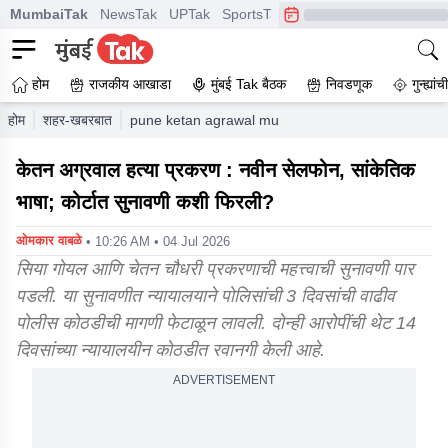
MumbaiTak
NewsTak
UPTak
SportsTak
CrimeTak
Lallantop
A
होम
राजकीय आखाडा
मुंबई Tak बैठक
निवडणूक
गुन्ह्यां
होम
शहर-खबरबात
pune ketan agrawal murder case new cellphone co
केतन अग्रवाल हत्या प्रकरण : नवीन सेलफोन, सांकेतिक
भाषा; कोर्टात सुनावणी कशी फिरली?
ओमकार वाबळे
• 10:26 AM • 04 Jul 2026
सिया गोयल आणि चेतन चौधरी प्रकरणाची महत्त्वाची सुनावणी पार
पडली. या सुनावणीत न्यायालयाने पोलिसांची 3 दिवसांची वाढीव
पोलीस कोठडीची मागणी फेटाळून लावली. दोन्ही आरोपींची थेट 14
दिवसांच्या न्यायालयीन कोठडीत रवानगी केली आहे.
ADVERTISEMENT