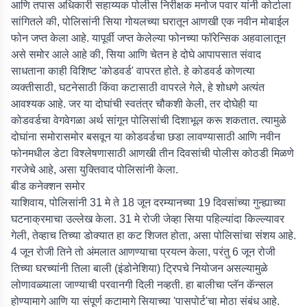
आणि तपास अधिकारी सहाय्यक पोलीस निरीक्षक मनोज पवार यांनी कोर्टाला
सांगितले की, पोलिसांनी सिया गोयलच्या घरातून आणखी एक नवीन मोबाईल
फोन जप्त केला आहे. यापूर्वी जप्त केलेल्या फोनच्या फॉरेन्सिक अहवालातून
असे समोर आले आहे की, सिया आणि चेतन हे दोघे आपापसात संवाद
साधताना काही विशिष्ट 'कोडवर्ड' वापरत होते. हे कोडवर्ड कोणत्या
व्यक्तीसाठी, घटनेसाठी किंवा कटासाठी वापरले गेले, हे शोधणे अत्यंत
आवश्यक आहे. जर या दोघांची स्वतंत्र चौकशी केली, तर दोघेही या
कोडवर्डचा वेगवेगळा अर्थ सांगून पोलिसांची दिशाभूल करू शकतात. त्यामुळे
दोघांना समोरासमोर बसवून या कोडवर्डचा छडा लावण्यासाठी आणि नवीन
फोनमधील डेटा विश्लेषणासाठी आणखी तीन दिवसांची पोलीस कोठडी मिळणे
गरजेचे आहे, असा युक्तिवाद पोलिसांनी केला.
बीड कनेक्शन समोर
याशिवाय, पोलिसांनी 31 मे ते 18 जून दरम्यानच्या 19 दिवसांच्या गुन्ह्याच्या
घटनाक्रमाचा उल्लेख केला. 31 मे रोजी जेव्हा सिया पहिल्यांदा किल्ल्यावर
गेली, तेव्हाच तिच्या डोक्यात हा कट शिजत होता, असा पोलिसांचा संशय आहे.
4 जून रोजी तिने तो अंमलात आणण्याचा प्रयत्न केला, परंतु 6 जून रोजी
तिच्या घरच्यांनी तिला बाली (इंडोनेशिया) ट्रिपचे नियोजन असल्यामुळे
लोणावळ्याला जाण्याची परवानगी दिली नव्हती. हा बालीचा प्लॅन कॅन्सल
होण्यामागे आणि या संपूर्ण कटामागे सियाच्या 'पासपोर्ट'चा मोठा संबंध आहे.