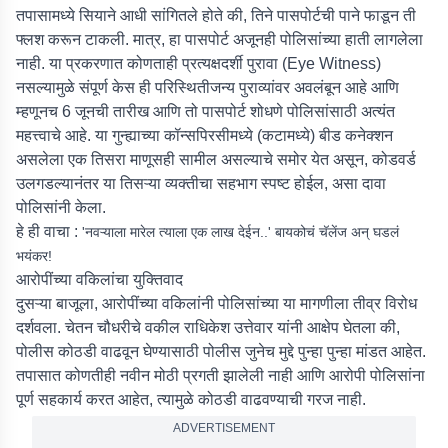
तपासामध्ये सियाने आधी सांगितले होते की, तिने पासपोर्टची पाने फाडून ती
फ्लश करून टाकली. मात्र, हा पासपोर्ट अजूनही पोलिसांच्या हाती लागलेला
नाही. या प्रकरणात कोणताही प्रत्यक्षदर्शी पुरावा (Eye Witness)
नसल्यामुळे संपूर्ण केस ही परिस्थितीजन्य पुराव्यांवर अवलंबून आहे आणि
म्हणूनच 6 जूनची तारीख आणि तो पासपोर्ट शोधणे पोलिसांसाठी अत्यंत
महत्त्वाचे आहे. या गुन्ह्याच्या कॉन्सपिरसीमध्ये (कटामध्ये) बीड कनेक्शन
असलेला एक तिसरा माणूसही सामील असल्याचे समोर येत असून, कोडवर्ड
उलगडल्यानंतर या तिसऱ्या व्यक्तीचा सहभाग स्पष्ट होईल, असा दावा
पोलिसांनी केला.
हे ही वाचा :
'नवऱ्याला मारेल त्याला एक लाख देईन..' बायकोचं चॅलेंज अन् घडलं
भयंकर!
आरोपींच्या वकिलांचा युक्तिवाद
दुसऱ्या बाजूला, आरोपींच्या वकिलांनी पोलिसांच्या या मागणीला तीव्र विरोध
दर्शवला. चेतन चौधरीचे वकील राधिकेश उत्तेवार यांनी आक्षेप घेतला की,
पोलीस कोठडी वाढवून घेण्यासाठी पोलीस जुनेच मुद्दे पुन्हा पुन्हा मांडत आहेत.
तपासात कोणतीही नवीन मोठी प्रगती झालेली नाही आणि आरोपी पोलिसांना
पूर्ण सहकार्य करत आहेत, त्यामुळे कोठडी वाढवण्याची गरज नाही.
ADVERTISEMENT