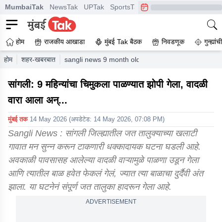
MumbaiTak
NewsTak
UPTak
SportsTak
CrimeTak
Lallantop
A
होम
राजकीय आखाडा
मुंबई Tak बैठक
निवडणूक
गुन्ह्यां
होम
शहर-खबरबात
sangli news 9 month old babys cradle blown away 
सांगली: 9 महिन्यांचा चिमुकला पाळण्यात झोपी गेला, वादळी
वारा आला अन्...
मुंबई तक
14 May 2026
(अपडेटेड:
14 May 2026, 07:08 PM
)
Sangli News : सांगली जिल्ह्यातील जत तालुक्याच्या खलाटी
गावात मन सुन्न करून टाकणारी धक्कादायक घटना घडली आहे.
अवकाळी पावसासह आलेल्या वादळी वाऱ्यामुळे पाळणा उडून गेला
आणि त्यातील बाळ हवेत फेकलं गेलं, ज्यात त्या बाळाचा दुर्दैवी अंत
झाला. या घटनेनं संपूर्ण जत तालुका हादरून गेला आहे.
ADVERTISEMENT