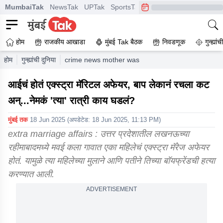
MumbaiTak
NewsTak
UPTak
SportsTak
CrimeTak
Lallantop
A
होम
राजकीय आखाडा
मुंबई Tak बैठक
निवडणूक
गुन्ह्यां
होम
गुन्ह्यांची दुनिया
crime news mother was having an extra marital af
आईचं होतं एक्स्ट्रा मॅरिटल अफेयर, बाप लेकानं रचला कट
अन्...नेमकं 'त्या' रात्री काय घडलं?
मुंबई तक
18 Jun 2025
(अपडेटेड:
18 Jun 2025, 11:13 PM
)
extra marriage affairs : उत्तर प्रदेशातील लखनऊच्या
रहीमाबादमध्ये मवई कला गावात एका महिलेचं एक्स्ट्रा मॅरेज अफेयर
होतं. यामुळे त्या महिलेच्या मुलाने आणि पतीने तिच्या बॉयफ्रेंडची हत्या
करण्यात आली.
ADVERTISEMENT