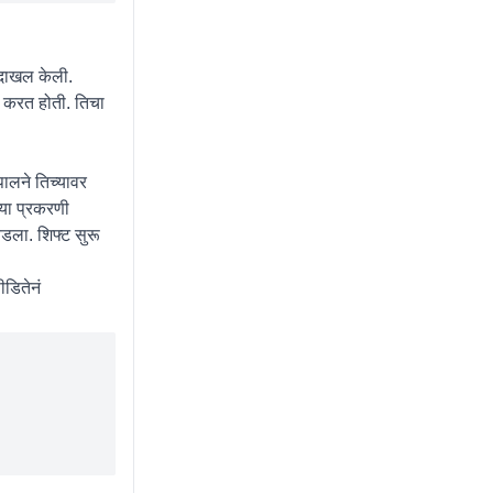
 दाखल केली.
म करत होती. तिचा
पालने तिच्यावर
या प्रकरणी
िडला. शिफ्ट सुरू
ीडितेनं