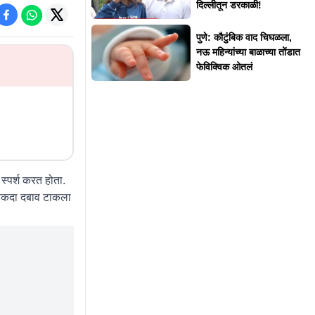
दिल्लीतून डरकाळी!
पुणे: कौटुंबिक वाद चिघळला,
नऊ महिन्यांच्या बाळाच्या तोंडात
फेविक्विक ओतलं
स्पर्श करत होता.
स अनेकदा दबाव टाकला