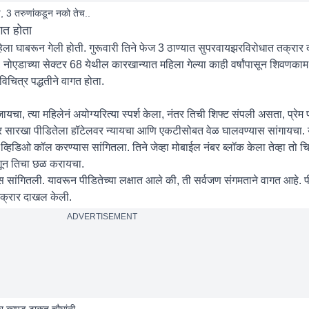
, 3 तरुणांकडून नको तेच..
गत होता
महिला घाबरून गेली होती. गुरूवारी तिने फेज 3 ठाण्यात सुपरवायझरविरोधात तक्रार
नोएडाच्या सेक्टर 68 येथील कारखान्यात महिला गेल्या काही वर्षांपासून शिवणका
िचित्र पद्धतीने वागत होता.
, त्या महिलेनं अयोग्यरित्या स्पर्श केला, नंतर तिची शिफ्ट संपली असता, प्रेम 
र सारखा पीडितेला हॉटेलवर न्यायचा आणि एकटीसोबत वेळ घालवण्यास सांगायचा. 
 व्हिडिओ कॉल करण्यास सांगितला. तिने जेव्हा मोबाईल नंबर ब्लॉक केला तेव्हा तो च
गून तिचा छळ करायचा.
 सांगितली. यावरून पीडितेच्या लक्षात आले की, ती सर्वजण संगमताने वागत आहे. प
तक्रार दाखल केली.
ADVERTISEMENT
वर कापड टाकत चौघांनी..