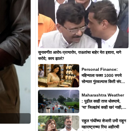
सुनावणीत आरोप-प्रत्यारोप, राऊतांचा बाहेर येत इशारा, मागे
सरोदे; काय झालं?
Personal Finance:
महिन्याला फक्त 1000 रुपये
सोन्यात गुंतवल्यास किती संपत्ती
तयार होईल?
Maharashtra Weather
: पुढील काही तास धोक्याचे,
'या' जिल्ह्यांचं काही खरं नाही,
IMD चा अलर्ट
राहुल गांधींच्या शेजारी उभी राहून
महाराष्ट्राच्या रिया अहीरची