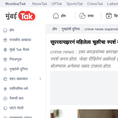
MumbaiTak
NewsTak
UPTak
SportsTak
CrimeTak
Lallan
होम
वाचा
व्
होम
गुन्ह्यांची दुनिया
crime news supervis
होम
राजकीय आखाडा
सुपरवायझरनं महिलेला चुकीचा स्पर्श 
मुंबई Tak बैठक
crime news : एका कपड्यांच्या कारखान्य
स्पर्श करत होता. जेव्हा पीडितेनं आक्षेपार्
निवडणूक
बोलण्यास अनेकदा दबाव टाकला होता.
गुन्ह्यांची दुनिया
शहर-खबरबात
राशीभविष्य-धर्म
पैशाची बात
फोटो गॅलरी
हवामानाचा अंदाज