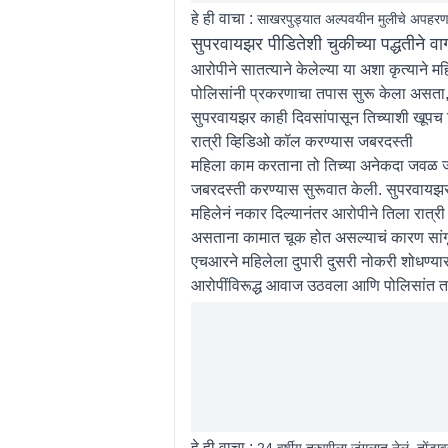
हे ही वाचा :
साखरपुड्यात अल्पवयीन मुलीचे अपहरण
सुपरवायझर पीडितेशी चुकीच्या पद्धतीने वा
आरोपीने सातत्याने केलेल्या या अशा कृत्याने 
पोलिसांनी प्रकरणाचा तपास सुरू केला असता, 
सुपरवायझर काही दिवसांपासून तिच्याशी खूपच व
रात्री व्हिडिओ कॉल करण्यास जबरदस्ती
महिला काम करताना तो तिच्या अनेकदा जवळ जायचा
जबरदस्ती करण्यास सुरूवात केली. सुपरवायझ
महिलेनं नकार दिल्यानंतर आरोपीने तिला रात्री
असताना कामात चूक होत असल्याचं कारण सां
एचआरने महिलेला दुपारी दुसरी नोकरी शोधण्यास
आरोपींविरूद्ध आवाज उठवला आणि पोलिसांत 
हे ही वाचा :
24 वर्षीय तरुणीला जंगलात नेलं, तोंडा